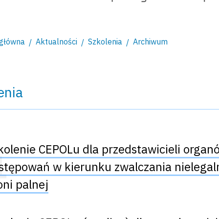
 główna
Aktualności
Szkolenia
Archiwum
enia
kolenie CEPOLu dla przedstawicieli organ
stępowań w kierunku zwalczania nielegal
oni palnej