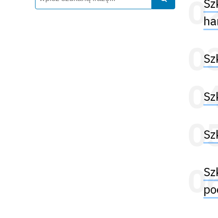
Sz
ha
Sz
Sz
Sz
Sz
po