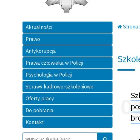
Strona
Aktualności
Prawo
Antykorupcja
Szkol
Prawa człowieka w Policji
Psychologia w Policji
Sprawy kadrowo-szkoleniowe
Sz
Oferty pracy
po
Do pobrania
br
Kontakt
Wyszukiwarka
Szukaj
Szukaj