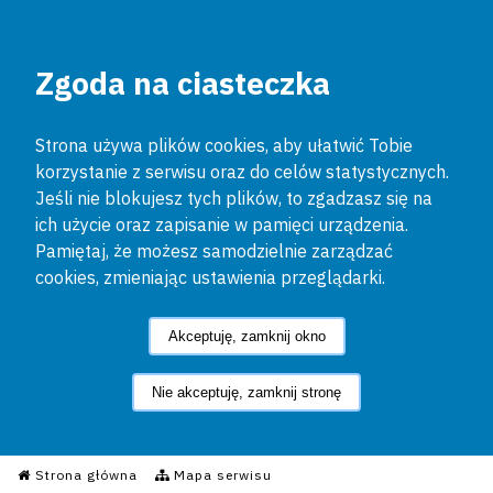
Zgoda na ciasteczka
Strona używa plików cookies, aby ułatwić Tobie
korzystanie z serwisu oraz do celów statystycznych.
Jeśli nie blokujesz tych plików, to zgadzasz się na
ich użycie oraz zapisanie w pamięci urządzenia.
Pamiętaj, że możesz samodzielnie zarządzać
cookies, zmieniając ustawienia przeglądarki.
Akceptuję, zamknij okno
Nie akceptuję, zamknij stronę
Informacyjny Serwis Policyjn
Strona główna
Mapa serwisu