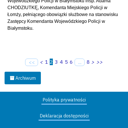
Wojewódzkiego Policji w Białymstoku insp. Adama
CHODZIUTKĘ, Komendanta Miejskiego Policji w
Łomży, pełniącego obowiązki służbowe na stanowisku
Zastępcy Komendanta Wojewódzkiego Policji w
Białymstoku.
<
1
2
3
4
5
6
8
>
>>
<<
...
Archiwum
Polityka prywatności
Deklaracja dostępności