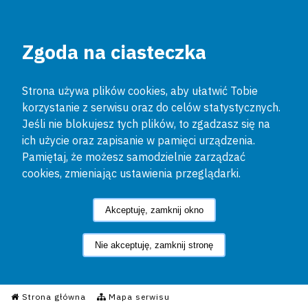
Zgoda na ciasteczka
Strona używa plików cookies, aby ułatwić Tobie
korzystanie z serwisu oraz do celów statystycznych.
Jeśli nie blokujesz tych plików, to zgadzasz się na
ich użycie oraz zapisanie w pamięci urządzenia.
Pamiętaj, że możesz samodzielnie zarządzać
cookies, zmieniając ustawienia przeglądarki.
Akceptuję, zamknij okno
Nie akceptuję, zamknij stronę
Informacyjny Serwis Policyjn
Strona główna
Mapa serwisu