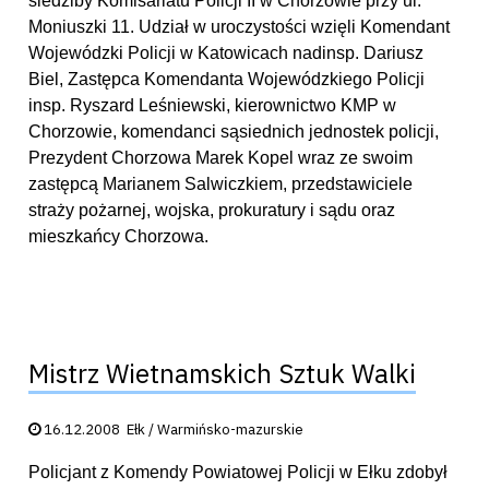
siedziby Komisariatu Policji II w Chorzowie przy ul.
Moniuszki 11. Udział w uroczystości wzięli Komendant
Wojewódzki Policji w Katowicach nadinsp. Dariusz
Biel, Zastępca Komendanta Wojewódzkiego Policji
insp. Ryszard Leśniewski, kierownictwo KMP w
Chorzowie, komendanci sąsiednich jednostek policji,
Prezydent Chorzowa Marek Kopel wraz ze swoim
zastępcą Marianem Salwiczkiem, przedstawiciele
straży pożarnej, wojska, prokuratury i sądu oraz
mieszkańcy Chorzowa.
Mistrz Wietnamskich Sztuk Walki
Data publikacji:
16.12.2008
Ełk / Warmińsko-mazurskie
Policjant z Komendy Powiatowej Policji w Ełku zdobył