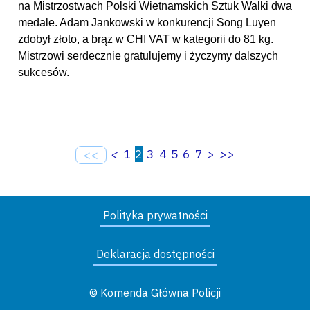
na Mistrzostwach Polski Wietnamskich Sztuk Walki dwa
medale. Adam Jankowski w konkurencji Song Luyen
zdobył złoto, a brąz w CHI VAT w kategorii do 81 kg.
Mistrzowi serdecznie gratulujemy i życzymy dalszych
sukcesów.
<
1
2
3
4
5
6
7
>
>>
<<
Polityka prywatności
Deklaracja dostępności
© Komenda Główna Policji