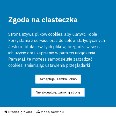
Zgoda na ciasteczka
Strona używa plików cookies, aby ułatwić Tobie
korzystanie z serwisu oraz do celów statystycznych.
Jeśli nie blokujesz tych plików, to zgadzasz się na
ich użycie oraz zapisanie w pamięci urządzenia.
Pamiętaj, że możesz samodzielnie zarządzać
cookies, zmieniając ustawienia przeglądarki.
Akceptuję, zamknij okno
Nie akceptuję, zamknij stronę
Informacyjny Serwis Policyjn
Strona główna
Mapa serwisu