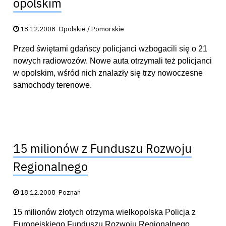
opolskim
Data publikacji:
18.12.2008
Opolskie / Pomorskie
Przed świętami gdańscy policjanci wzbogacili się o 21
nowych radiowozów. Nowe auta otrzymali też policjanci
w opolskim, wśród nich znalazły się trzy nowoczesne
samochody terenowe.
15 milionów z Funduszu Rozwoju
Regionalnego
Data publikacji:
18.12.2008
Poznań
15 milionów złotych otrzyma wielkopolska Policja z
Europejskiego Funduszu Rozwoju Regionalnego.