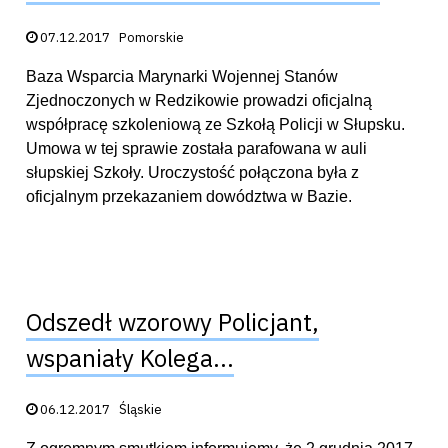
Data publikacji:
07.12.2017
Pomorskie
Baza Wsparcia Marynarki Wojennej Stanów
Zjednoczonych w Redzikowie prowadzi oficjalną
współpracę szkoleniową ze Szkołą Policji w Słupsku.
Umowa w tej sprawie została parafowana w auli
słupskiej Szkoły. Uroczystość połączona była z
oficjalnym przekazaniem dowództwa w Bazie.
Odszedł wzorowy Policjant,
wspaniały Kolega...
Data publikacji:
06.12.2017
Śląskie