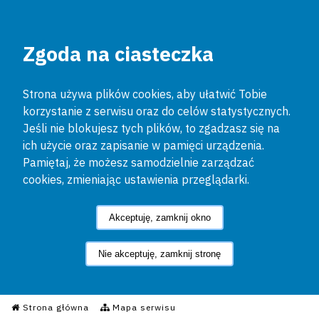
Zgoda na ciasteczka
Strona używa plików cookies, aby ułatwić Tobie
korzystanie z serwisu oraz do celów statystycznych.
Jeśli nie blokujesz tych plików, to zgadzasz się na
ich użycie oraz zapisanie w pamięci urządzenia.
Pamiętaj, że możesz samodzielnie zarządzać
cookies, zmieniając ustawienia przeglądarki.
Akceptuję, zamknij okno
Nie akceptuję, zamknij stronę
Informacyjny Serwis Policyjn
Strona główna
Mapa serwisu