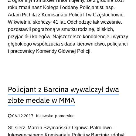
Z ogromnym smutkiem informujemy, że 2 grudnia 2017
roku zmarł nasz Kolega i oddany Policjant st. asp.
Adam Pichita z Komisariatu Policji III w Częstochowie.
W kwietniu skończył 41 lat. Odchodząc tak wcześnie,
pozostawił pogrążoną w smutku rodzinę, bliskich,
przyjaciół i kolegów. Najszczersze kondolencje i wyrazy
głębokiego współczucia składa kierownictwo, policjanci
i pracownicy Komendy Głównej Policji.
Policjant z Barcina wywalczył dwa
złote medale w MMA
Data publikacji:
06.12.2017
Kujawsko-pomorskie
St. sierż. Marcin Szymański z Ogniwa Patrolowo–
Interwencyjnego Komisariatu Policji w Barcinie zdobył