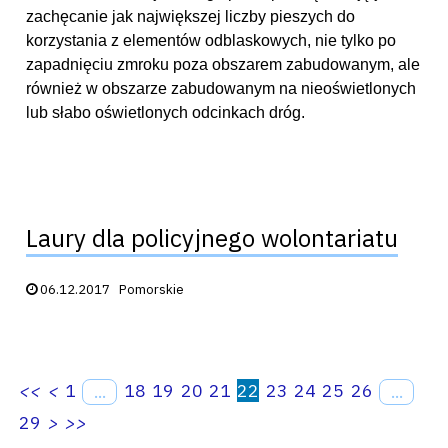
zachęcanie jak największej liczby pieszych do
korzystania z elementów odblaskowych, nie tylko po
zapadnięciu zmroku poza obszarem zabudowanym, ale
również w obszarze zabudowanym na nieoświetlonych
lub słabo oświetlonych odcinkach dróg.
Laury dla policyjnego wolontariatu
Data publikacji:
06.12.2017
Pomorskie
<<
<
1
18
19
20
21
22
23
24
25
26
...
...
29
>
>>