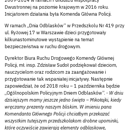
2009-2014 w ramach Funduszu Współpracy
Dwustronnej na poziomie krajowym w 2016 roku.
Inicjatorem działania była Komenda Główna Policji.
W ramach „Dnia Odblasków” w Przedszkolu Nr 419 przy
ul. Ryżowej 17 w Warszawie dzieci przygotowały
kilkunastominutowe wystąpienie na temat
bezpieczeństwa w ruchu drogowym.
Dyrektor Biura Ruchu Drogowego Komendy Głównej
Policji, mł. insp. Zdzisław Sudoł podziękował dzieciom,
nauczycielom oraz rodzicom za zaangażowanie i
przygotowanie tak wspaniałej inicjatywy. Następnie
zapowiedział, że od 2018 roku – 1 października będzie
„Ogólnopolskim Policyjnym Dniem Odblasków”. -
W dniu
dzisiejszym mamy jeszcze jedno święto – Mikołajki, kiedy
wręczamy prezenty naszym bliskim. W imieniu pana
Komendanta Głównego Policji chciałbym przekazać
wszystkim tutejszym przedszkolakom drobne upominki,
które oczywiście zawierają elementy odblaskowe,