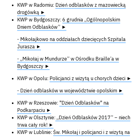
KWP w Radomiu:
Dzień odblasków z mazowiecką
drogówką ►
KWP w Bydgoszczy:
6 grudnia „Ogólnopolskim
Dniem Odblasków” ►
-
Mikołajkowo na oddziałach dziecięcych Szpitala
Jurasza ►
- „Mikołaj w Mundurze” w Ośrodku Braille’a w
Bydgoszczy ►
KWP w Opolu:
Policjanci z wizytą u chorych dzieci ►
- Dzień odblasków w województwie opolskim ►
KWP w Rzeszowie:
"Dzień Odblasków" na
Podkarpaciu ►
KWP w Olsztynie:
„Dzień Odblasków 2017” – niech
trwa cały rok! ►
KWP w Lublinie:
Św. Mikołaj i policjanci i z wizytą na