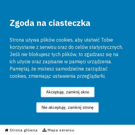
Zgoda na ciasteczka
Strona używa plików cookies, aby ułatwić Tobie
korzystanie z serwisu oraz do celów statystycznych.
Jeśli nie blokujesz tych plików, to zgadzasz się na
ich użycie oraz zapisanie w pamięci urządzenia.
Pamiętaj, że możesz samodzielnie zarządzać
cookies, zmieniając ustawienia przeglądarki.
Akceptuję, zamknij okno
Nie akceptuję, zamknij stronę
Informacyjny Serwis Policyjn
Strona główna
Mapa serwisu