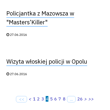
Policjantka z Mazowsza w
"Masters’Killer"
Data publikacji:
27.06.2016
Wizyta włoskiej policji w Opolu
Data publikacji:
27.06.2016
<
1
2
3
4
5
6
7
8
26
>
>>
<<
...