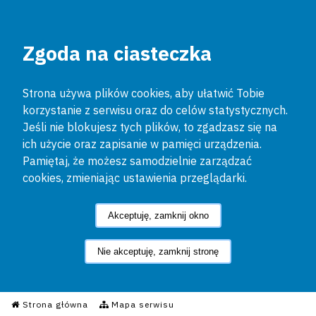
Zgoda na ciasteczka
Strona używa plików cookies, aby ułatwić Tobie
korzystanie z serwisu oraz do celów statystycznych.
Jeśli nie blokujesz tych plików, to zgadzasz się na
ich użycie oraz zapisanie w pamięci urządzenia.
Pamiętaj, że możesz samodzielnie zarządzać
cookies, zmieniając ustawienia przeglądarki.
Akceptuję, zamknij okno
Nie akceptuję, zamknij stronę
Informacyjny Serwis Policyjn
Strona główna
Mapa serwisu