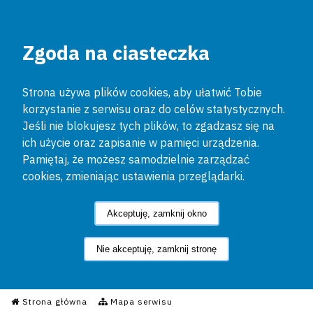
Zgoda na ciasteczka
Strona używa plików cookies, aby ułatwić Tobie
korzystanie z serwisu oraz do celów statystycznych.
Jeśli nie blokujesz tych plików, to zgadzasz się na
ich użycie oraz zapisanie w pamięci urządzenia.
Pamiętaj, że możesz samodzielnie zarządzać
cookies, zmieniając ustawienia przeglądarki.
Akceptuję, zamknij okno
Nie akceptuję, zamknij stronę
Informacyjny Serwis Policyjn
Strona główna
Mapa serwisu