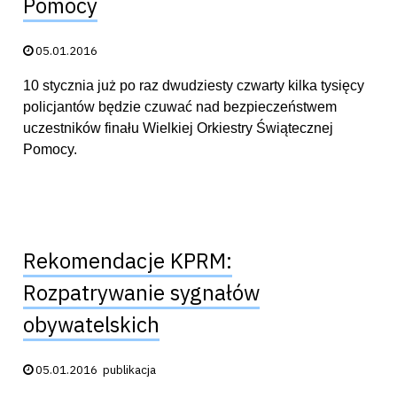
Pomocy
Data publikacji:
05.01.2016
10 stycznia już po raz dwudziesty czwarty kilka tysięcy
policjantów będzie czuwać nad bezpieczeństwem
uczestników finału Wielkiej Orkiestry Świątecznej
Pomocy.
Rekomendacje KPRM:
Rozpatrywanie sygnałów
obywatelskich
Data publikacji:
05.01.2016
publikacja