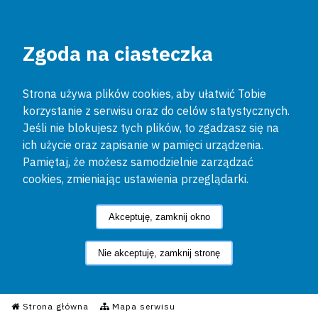
Zgoda na ciasteczka
Strona używa plików cookies, aby ułatwić Tobie
korzystanie z serwisu oraz do celów statystycznych.
Jeśli nie blokujesz tych plików, to zgadzasz się na
ich użycie oraz zapisanie w pamięci urządzenia.
Pamiętaj, że możesz samodzielnie zarządzać
cookies, zmieniając ustawienia przeglądarki.
Akceptuję, zamknij okno
Nie akceptuję, zamknij stronę
Informacyjny Serwis Policyjn
Strona główna
Mapa serwisu