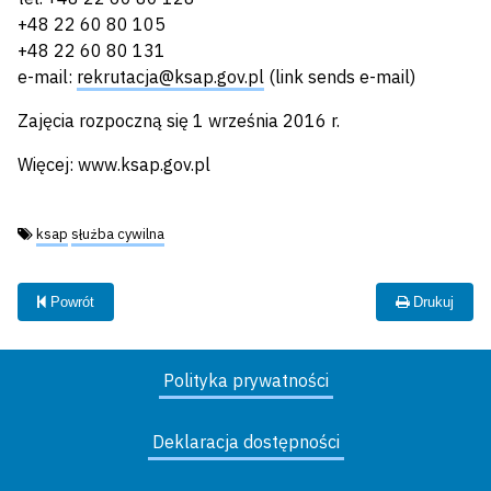
+48 22 60 80 105
+48 22 60 80 131
e-mail:
rekrutacja@ksap.gov.pl
(link sends e-mail)
Zajęcia rozpoczną się 1 września 2016 r.
Więcej: www.ksap.gov.pl
Tagi:
ksap
służba cywilna
Powrót
Drukuj
Polityka prywatności
Deklaracja dostępności