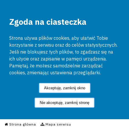
Zgoda na ciasteczka
Strona używa plików cookies, aby ułatwić Tobie
korzystanie z serwisu oraz do celów statystycznych.
Jeśli nie blokujesz tych plików, to zgadzasz się na
ich użycie oraz zapisanie w pamięci urządzenia.
Pamiętaj, że możesz samodzielnie zarządzać
cookies, zmieniając ustawienia przeglądarki.
Akceptuję, zamknij okno
Nie akceptuję, zamknij stronę
Informacyjny Serwis Policyjn
Strona główna
Mapa serwisu