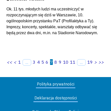
Ok. 11 tys. młodych ludzi ma uczestniczyć w
rozpoczynającym się dziś w Warszawie, 10.
ogólnopolskim przystanku PaT (Profilaktyka a Ty).
Imprezy, koncerty, spektakle, warsztaty odbywać się
będą przez dwa dni, m.in. na Stadionie Narodowym.
<<
<
1
3
4
5
6
7
8
9
10
11
19
>
>>
...
...
Polityka prywatności
Deklaracja dostępności