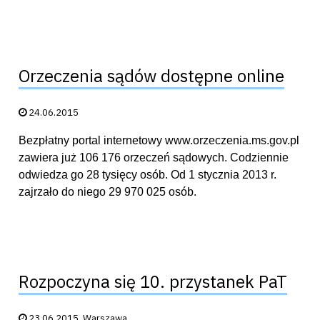
Orzeczenia sądów dostępne online
Data publikacji:
24.06.2015
Bezpłatny portal internetowy www.orzeczenia.ms.gov.pl
zawiera już 106 176 orzeczeń sądowych. Codziennie
odwiedza go 28 tysięcy osób. Od 1 stycznia 2013 r.
zajrzało do niego 29 970 025 osób.
Rozpoczyna się 10. przystanek PaT
Data publikacji:
23.06.2015
Warszawa