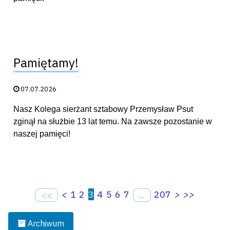
Pamiętamy!
Data publikacji:
07.07.2026
Nasz Kolega sierżant sztabowy Przemysław Psut
zginął na służbie 13 lat temu. Na zawsze pozostanie w
naszej pamięci!
<
1
2
3
4
5
6
7
207
>
>>
<<
...
Archiwum