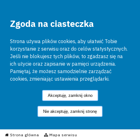
Zgoda na ciasteczka
Strona używa plików cookies, aby ułatwić Tobie
korzystanie z serwisu oraz do celów statystycznych.
Jeśli nie blokujesz tych plików, to zgadzasz się na
ich użycie oraz zapisanie w pamięci urządzenia.
Pamiętaj, że możesz samodzielnie zarządzać
cookies, zmieniając ustawienia przeglądarki.
Akceptuję, zamknij okno
Nie akceptuję, zamknij stronę
Informacyjny Serwis Policyjn
Strona główna
Mapa serwisu