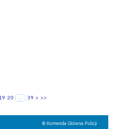
19
20
39
>
>>
...
© Komenda Główna Policji