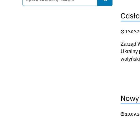
Odsło
Data publik
19.09.
Zarząd 
Ukrainy 
wołyński
Nowy 
Data publik
18.09.