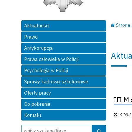
Strona
Aktualności
Prawo
Antykorupcja
Aktua
Prawa człowieka w Policji
Psychologia w Policji
Sprawy kadrowo-szkoleniowe
Oferty pracy
III M
Do pobrania
Data publik
19.09.
Kontakt
Wyszukiwarka
Szukaj
Szukaj