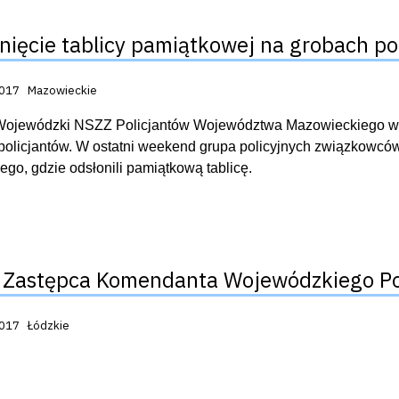
nięcie tablicy pamiątkowej na grobach po
acji:
2017
Mazowieckie
Wojewódzki NSZZ Policjantów Województwa Mazowieckiego w Ra
policjantów. W ostatni weekend grupa policyjnych związkowcó
ego, gdzie odsłonili pamiątkową tablicę.
Zastępca Komendanta Wojewódzkiego Poli
acji:
2017
Łódzkie