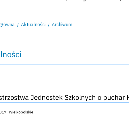
 główna
Aktualności
Archiwum
lności
istrzostwa Jednostek Szkolnych o puchar
acji:
2017
Wielkopolskie