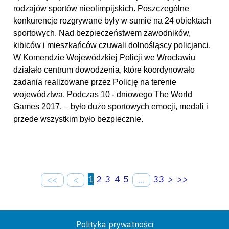
rodzajów sportów nieolimpijskich. Poszczególne
konkurencje rozgrywane były w sumie na 24 obiektach
sportowych. Nad bezpieczeństwem zawodników,
kibiców i mieszkańców czuwali dolnośląscy policjanci.
W Komendzie Wojewódzkiej Policji we Wrocławiu
działało centrum dowodzenia, które koordynowało
zadania realizowane przez Policję na terenie
województwa. Podczas 10 - dniowego The World
Games 2017, – było dużo sportowych emocji, medali i
przede wszystkim było bezpiecznie.
1
2
3
4
5
33
>
>>
<<
<
...
Polityka prywatności