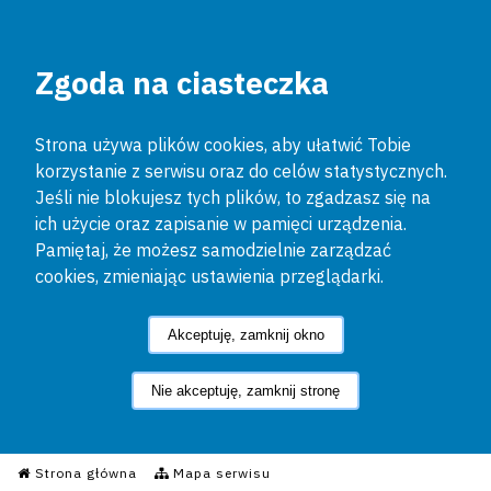
Zgoda na ciasteczka
Strona używa plików cookies, aby ułatwić Tobie
korzystanie z serwisu oraz do celów statystycznych.
Jeśli nie blokujesz tych plików, to zgadzasz się na
ich użycie oraz zapisanie w pamięci urządzenia.
Pamiętaj, że możesz samodzielnie zarządzać
cookies, zmieniając ustawienia przeglądarki.
Akceptuję, zamknij okno
Nie akceptuję, zamknij stronę
Informacyjny Serwis Policyjn
Strona główna
Mapa serwisu