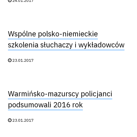
24.01.2017
Wspólne polsko-niemieckie
szkolenia słuchaczy i wykładowców
Data publikacji:
23.01.2017
Warmińsko-mazurscy policjanci
podsumowali 2016 rok
Data publikacji:
23.01.2017