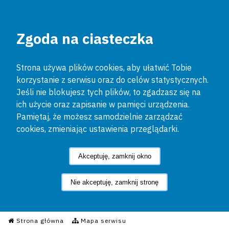
Zgoda na ciasteczka
Strona używa plików cookies, aby ułatwić Tobie
korzystanie z serwisu oraz do celów statystycznych.
Jeśli nie blokujesz tych plików, to zgadzasz się na
ich użycie oraz zapisanie w pamięci urządzenia.
Pamiętaj, że możesz samodzielnie zarządzać
cookies, zmieniając ustawienia przeglądarki.
Akceptuję, zamknij okno
Nie akceptuję, zamknij stronę
Informacyjny Serwis Policyjn
Strona główna
Mapa serwisu