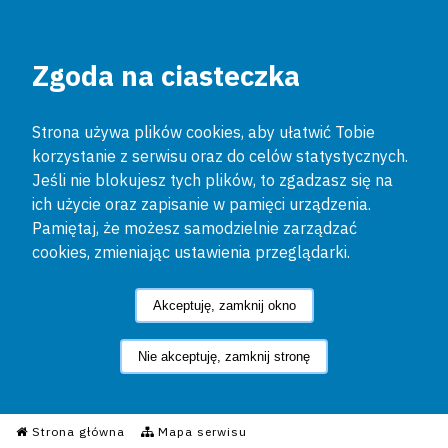
Zgoda na ciasteczka
Strona używa plików cookies, aby ułatwić Tobie
korzystanie z serwisu oraz do celów statystycznych.
Jeśli nie blokujesz tych plików, to zgadzasz się na
ich użycie oraz zapisanie w pamięci urządzenia.
Pamiętaj, że możesz samodzielnie zarządzać
cookies, zmieniając ustawienia przeglądarki.
Akceptuję, zamknij okno
Nie akceptuję, zamknij stronę
Informacyjny Serwis Policyjn
Strona główna
Mapa serwisu