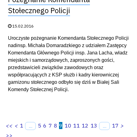
Stołecznego Policji
Data publikacji:
15.02.2016
Uroczyste pożegnanie Komendanta Stołecznego Policji
nadinsp. Michała Domaradzkiego z udziałem Zastępcy
Komendanta Głównego Policji insp. Jana Lacha, władz
miejskich i samorządowych, zaproszonych gości,
przedstawicieli związków zawodowych oraz
współpracujących z KSP służb i kadry kierowniczej
garnizonu stołecznego odbyło się dziś w Białej Sali
Komendy Stołecznej Policji.
<<
<
1
5
6
7
8
9
10
11
12
13
17
>
...
...
>>