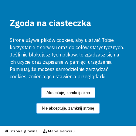
Zgoda na ciasteczka
Strona używa plików cookies, aby ułatwić Tobie
korzystanie z serwisu oraz do celów statystycznych.
Jeśli nie blokujesz tych plików, to zgadzasz się na
ich użycie oraz zapisanie w pamięci urządzenia.
Pamiętaj, że możesz samodzielnie zarządzać
cookies, zmieniając ustawienia przeglądarki.
Akceptuję, zamknij okno
Nie akceptuję, zamknij stronę
Informacyjny Serwis Policyjn
Strona główna
Mapa serwisu