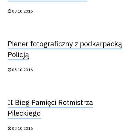
Data publikacji:
03.10.2016
Plener fotograficzny z podkarpacką
Policją
Data publikacji:
03.10.2016
II Bieg Pamięci Rotmistrza
Pileckiego
Data publikacji:
03.10.2016