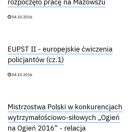
rozpoczęło pracę na Mazowszu
Data publikacji:
04.10.2016
EUPST II - europejskie ćwiczenia
policjantów (cz.1)
Data publikacji:
04.10.2016
Mistrzostwa Polski w konkurencjach
wytrzymałościowo-siłowych „Ogień
na Ogień 2016” - relacja