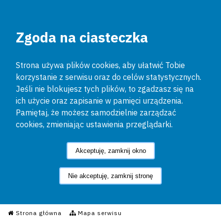
Zgoda na ciasteczka
Strona używa plików cookies, aby ułatwić Tobie
korzystanie z serwisu oraz do celów statystycznych.
Jeśli nie blokujesz tych plików, to zgadzasz się na
ich użycie oraz zapisanie w pamięci urządzenia.
Pamiętaj, że możesz samodzielnie zarządzać
cookies, zmieniając ustawienia przeglądarki.
Akceptuję, zamknij okno
Nie akceptuję, zamknij stronę
Informacyjny Serwis Policyjn
Strona główna
Mapa serwisu