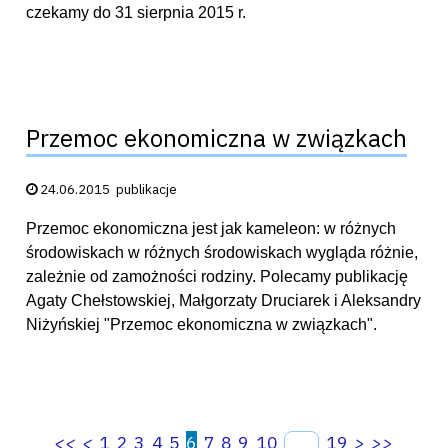
czekamy do 31 sierpnia 2015 r.
Przemoc ekonomiczna w związkach
Data publikacji:
24.06.2015
publikacje
Przemoc ekonomiczna jest jak kameleon: w różnych
środowiskach w różnych środowiskach wygląda różnie,
zależnie od zamożności rodziny. Polecamy publikację
Agaty Chełstowskiej, Małgorzaty Druciarek i Aleksandry
Niżyńskiej "Przemoc ekonomiczna w związkach".
<<
<
1
2
3
4
5
6
7
8
9
10
19
>
>>
...