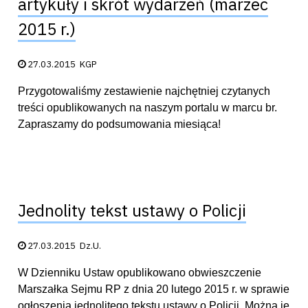
artykuły i skrót wydarzeń (marzec
2015 r.)
Data publikacji:
27.03.2015
KGP
Przygotowaliśmy zestawienie najchętniej czytanych
treści opublikowanych na naszym portalu w marcu br.
Zapraszamy do podsumowania miesiąca!
Jednolity tekst ustawy o Policji
Data publikacji:
27.03.2015
Dz.U.
W Dzienniku Ustaw opublikowano obwieszczenie
Marszałka Sejmu RP z dnia 20 lutego 2015 r. w sprawie
ogłoszenia jednolitego tekstu ustawy o Policji. Można je