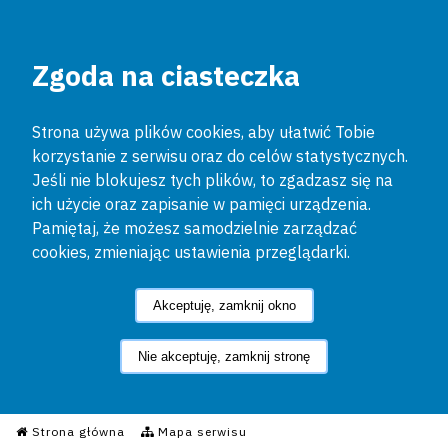
Zgoda na ciasteczka
Strona używa plików cookies, aby ułatwić Tobie
korzystanie z serwisu oraz do celów statystycznych.
Jeśli nie blokujesz tych plików, to zgadzasz się na
ich użycie oraz zapisanie w pamięci urządzenia.
Pamiętaj, że możesz samodzielnie zarządzać
cookies, zmieniając ustawienia przeglądarki.
Akceptuję, zamknij okno
Nie akceptuję, zamknij stronę
Informacyjny Serwis Policyjn
Strona główna
Mapa serwisu