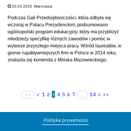
Data publikacji:
25.03.2015
Warszawa
Podczas Gali Przedsiębiorczości, która odbyła się
wczoraj w Pałacu Prezydenckim, podsumowano
ogólnopolski program edukacyjny, który ma przybliżyć
młodzieży specyfikę różnych zawodów i pomóc w
wyborze przyszłego miejsca pracy. Wśród laureatów, w
gronie najaktywniejszych firm w Polsce w 2014 roku,
znalazła się komenda z Mińska Mazowieckiego.
<
1
2
3
4
5
6
7
14
>
>>
<<
...
Polityka prywatności