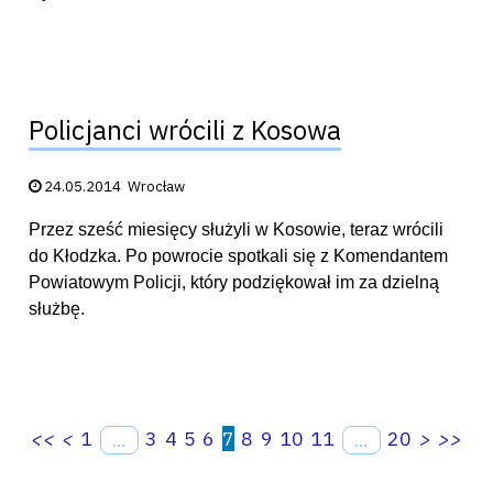
Policjanci wrócili z Kosowa
Data publikacji:
24.05.2014
Wrocław
Przez sześć miesięcy służyli w Kosowie, teraz wrócili
do Kłodzka. Po powrocie spotkali się z Komendantem
Powiatowym Policji, który podziękował im za dzielną
służbę.
<<
<
1
3
4
5
6
7
8
9
10
11
20
>
>>
...
...