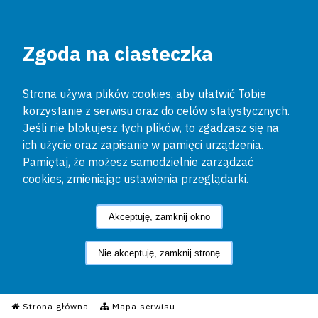
Zgoda na ciasteczka
Strona używa plików cookies, aby ułatwić Tobie
korzystanie z serwisu oraz do celów statystycznych.
Jeśli nie blokujesz tych plików, to zgadzasz się na
ich użycie oraz zapisanie w pamięci urządzenia.
Pamiętaj, że możesz samodzielnie zarządzać
cookies, zmieniając ustawienia przeglądarki.
Akceptuję, zamknij okno
Nie akceptuję, zamknij stronę
Informacyjny Serwis Policyjn
Strona główna
Mapa serwisu