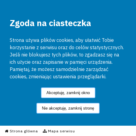
Zgoda na ciasteczka
Strona używa plików cookies, aby ułatwić Tobie
korzystanie z serwisu oraz do celów statystycznych.
Jeśli nie blokujesz tych plików, to zgadzasz się na
ich użycie oraz zapisanie w pamięci urządzenia.
Pamiętaj, że możesz samodzielnie zarządzać
cookies, zmieniając ustawienia przeglądarki.
Akceptuję, zamknij okno
Nie akceptuję, zamknij stronę
Informacyjny Serwis Policyjn
Strona główna
Mapa serwisu