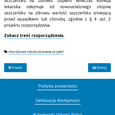
uszczerbku na zdrowiu. Dopiero wówczas komisja
lekarska odejmuje od nowoustalonego stopnia
uszczerbku na zdrowiu wartość uszczerbku istniejącą
przed wypadkiem lub chorobą, zgodnie z § 4 ust. 2
projektu rozporządzenia.
Zobacz treść rozporządzenia.
Tagi:
chorobowe
odszkodowanie
projekt
Powrót
Drukuj
Polityka prywatności
Deklaracja dostępności
© Komenda Główna Policji