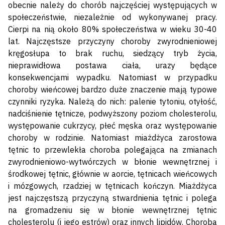
obecnie należy do chorób najczęściej występujących w
społeczeństwie, niezależnie od wykonywanej pracy.
Cierpi na nią około 80% społeczeństwa w wieku 30-40
lat. Najczęstsze przyczyny choroby zwyrodnieniowej
kręgosłupa to brak ruchu, siedzący tryb życia,
nieprawidłowa postawa ciała, urazy będące
konsekwencjami wypadku. Natomiast w przypadku
choroby wieńcowej bardzo duże znaczenie mają typowe
czynniki ryzyka. Należą do nich: palenie tytoniu, otyłość,
nadciśnienie tętnicze, podwyższony poziom cholesterolu,
występowanie cukrzycy, płeć męska oraz występowanie
choroby w rodzinie. Natomiast miażdżyca zarostowa
tętnic to przewlekła choroba polegająca na zmianach
zwyrodnieniowo-wytwórczych w błonie wewnętrznej i
środkowej tętnic, głównie w aorcie, tętnicach wieńcowych
i mózgowych, rzadziej w tętnicach kończyn. Miażdżyca
jest najczęstszą przyczyną stwardnienia tętnic i polega
na gromadzeniu się w błonie wewnętrznej tętnic
cholesterolu (i jego estrów) oraz innych lipidów. Choroba