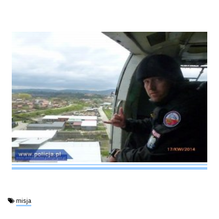
Tagi:
misja