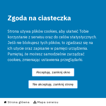
Zgoda na ciasteczka
Strona używa plików cookies, aby ułatwić Tobie
korzystanie z serwisu oraz do celów statystycznych.
Jeśli nie blokujesz tych plików, to zgadzasz się na
ich użycie oraz zapisanie w pamięci urządzenia.
Pamiętaj, że możesz samodzielnie zarządzać
cookies, zmieniając ustawienia przeglądarki.
Akceptuję, zamknij okno
Nie akceptuję, zamknij stronę
Informacyjny Serwis Policyjn
Strona główna
Mapa serwisu