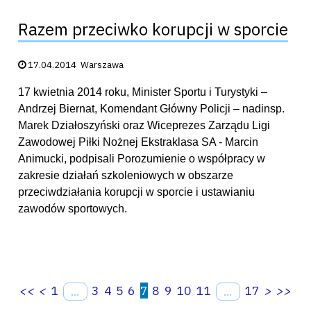
Razem przeciwko korupcji w sporcie
Data publikacji:
17.04.2014
Warszawa
17 kwietnia 2014 roku, Minister Sportu i Turystyki –
Andrzej Biernat, Komendant Główny Policji – nadinsp.
Marek Działoszyński oraz Wiceprezes Zarządu Ligi
Zawodowej Piłki Nożnej Ekstraklasa SA - Marcin
Animucki, podpisali Porozumienie o współpracy w
zakresie działań szkoleniowych w obszarze
przeciwdziałania korupcji w sporcie i ustawianiu
zawodów sportowych.
<<
<
1
3
4
5
6
7
8
9
10
11
17
>
>>
...
...