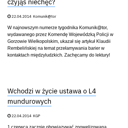
czyjąś niechęć?
Data publikacji:
22.04.2014
Komunik@tor
W najnowszym numerze tygodnika Komunik@tor,
wydawanego przez Komendę Wojewódzką Policji w
Gorzowie Wielkopolskim, ukazał się artykuł Klaudii
Rembelińskiej na temat przełamywania barier w
kontaktach międzyludzkich. Zachęcamy do lektury!
Wchodzi w życie ustawa o L4
mundurowych
Data publikacji:
22.04.2014
KGP
1 czerwca zacznie obowiązywać znowelizowana