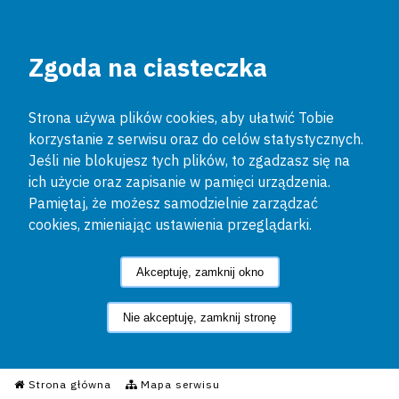
Zgoda na ciasteczka
Strona używa plików cookies, aby ułatwić Tobie
korzystanie z serwisu oraz do celów statystycznych.
Jeśli nie blokujesz tych plików, to zgadzasz się na
ich użycie oraz zapisanie w pamięci urządzenia.
Pamiętaj, że możesz samodzielnie zarządzać
cookies, zmieniając ustawienia przeglądarki.
Akceptuję, zamknij okno
Nie akceptuję, zamknij stronę
Informacyjny Serwis Policyjn
Strona główna
Mapa serwisu