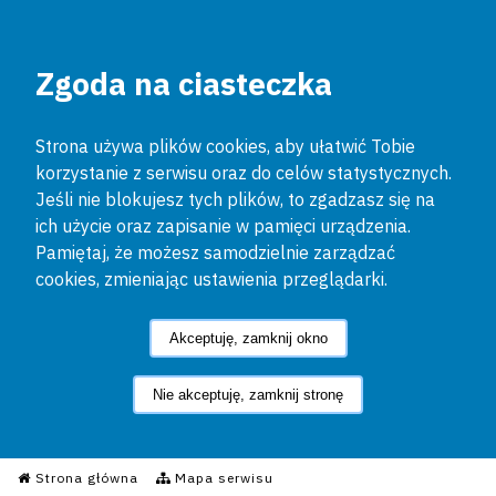
Zgoda na ciasteczka
Strona używa plików cookies, aby ułatwić Tobie
korzystanie z serwisu oraz do celów statystycznych.
Jeśli nie blokujesz tych plików, to zgadzasz się na
ich użycie oraz zapisanie w pamięci urządzenia.
Pamiętaj, że możesz samodzielnie zarządzać
cookies, zmieniając ustawienia przeglądarki.
Akceptuję, zamknij okno
Nie akceptuję, zamknij stronę
Informacyjny Serwis Policyjn
Strona główna
Mapa serwisu