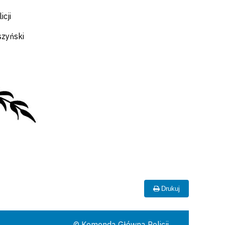
cji
szyński
Drukuj
© Komenda Główna Policji