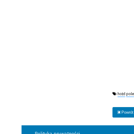
Tagi:
hołd
pole
Powrót
Polityka prywatności