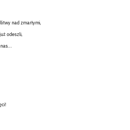
litwy nad zmarłymi,
uż odeszli,
d nas…
ci!