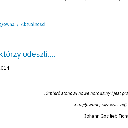
 główna
Aktualności
tórzy odeszli....
kacji:
2014
„Śmierć stanowi nowe narodziny i jest p
spotęgowanej siły wyższego
Johann Gottlieb Fich