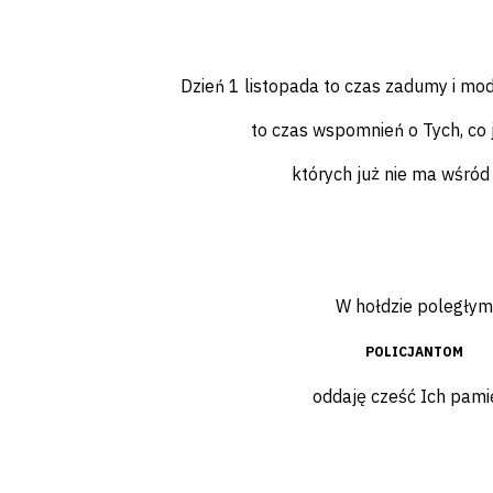
Dzień 1 listopada to czas zadumy i mod
to czas wspomnień o Tych, co j
których już nie ma wśró
W hołdzie poległym
POLICJANTOM
oddaję cześć Ich pamię