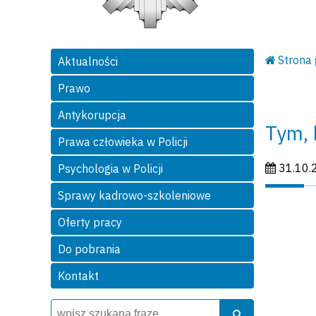
Strona
Aktualności
Prawo
Antykorupcja
Tym, k
Prawa człowieka w Policji
Data publi
31.10.
Psychologia w Policji
Sprawy kadrowo-szkoleniowe
Oferty pracy
Do pobrania
Kontakt
Wyszukiwarka
Szukaj
Szukaj