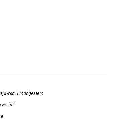
rzejawem i manifestem
 życia”
te