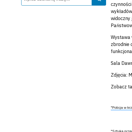
czynności
wykładów 
widoczny 
Państwow
Wystawa w
zbrodnie 
funkcjona
Sala Dawn
Zdjęcia: 
Zobacz ta
"Policja w k
"Sztuka prze