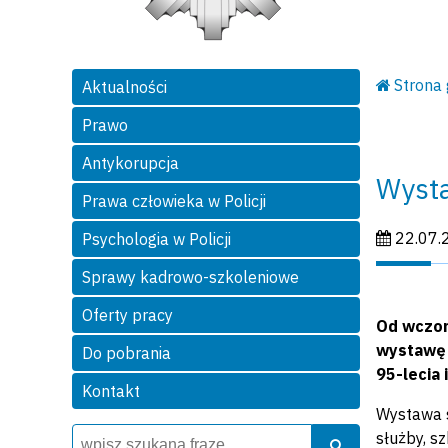
Strona
Aktualności
Prawo
Antykorupcja
Wysta
Prawa człowieka w Policji
Data publi
22.07.
Psychologia w Policji
Sprawy kadrowo-szkoleniowe
Oferty pracy
Od wczor
wystawę 
Do pobrania
95-lecia i
Kontakt
Wystawa s
Wyszukiwarka
Szukaj
służby, s
Szukaj