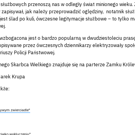
 służbowych przenoszą nas w odległy świat minionego wieku
zapisywał, jak należy przeprowadzić oględziny, notatnik sł
jest ślad po kuli, ówczesne legitymacje służbowe – to tylko ma
ej.
zbogacona jest o bardzo popularną w dwudziestoleciu prasę,
opisywane przez ówczesnych dziennikarzy elektryzowały spo
riuszy Policji Państwowej.
ego Skarbca Wielkiego znajduje się na parterze Zamku Króle
Marek Krupa
kże:
rzywym zwierciadle"
ciwko wykluczeniu"