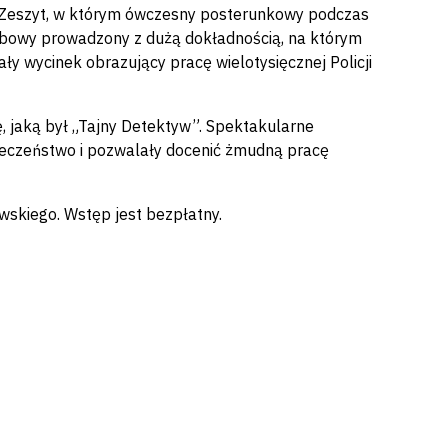
. Zeszyt, w którym ówczesny posterunkowy podczas
użbowy prowadzony z dużą dokładnością, na którym
ły wycinek obrazujący pracę wielotysięcznej Policji
 jaką był „Tajny Detektyw”. Spektakularne
łeczeństwo i pozwalały docenić żmudną pracę
wskiego. Wstęp jest bezpłatny.