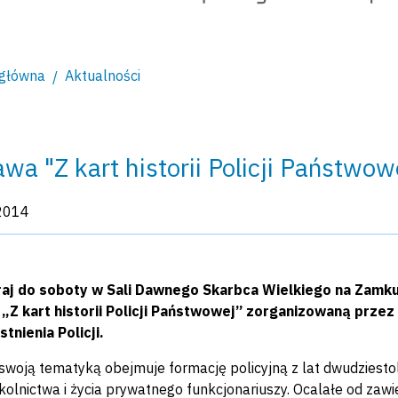
 główna
Aktualności
wa "Z kart historii Policji Państwow
kacji:
2014
aj do soboty w Sali Dawnego Skarbca Wielkiego na Zam
„Z kart historii Policji Państwowej” zorganizowaną prz
stnienia Policji.
woją tematyką obejmuje formację policyjną z lat dwudziesto
zkolnictwa i życia prywatnego funkcjonariuszy. Ocalałe od z