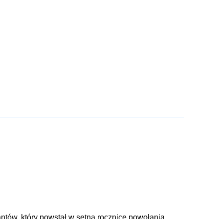
antów, który powstał w setną rocznicę powołania