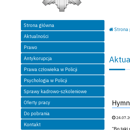
Strona główna
Strona
Aktualności
Prawo
Aktua
Antykorupcja
Prawa człowieka w Policji
Psychologia w Policji
Sprawy kadrowo-szkoleniowe
Hymn 
Oferty pracy
Do pobrania
Data publik
24.07.
Kontakt
"Bo taki