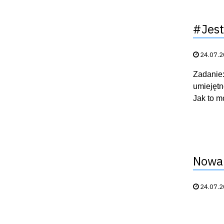
#Jest
Data publik
24.07.
Zadanie:
umiejętn
Jak to m
Nowa 
Data publik
24.07.