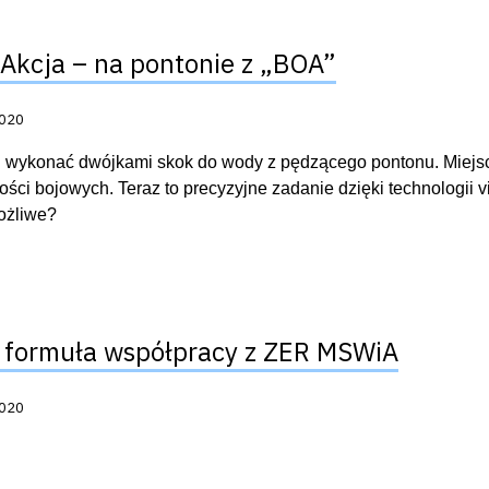
Akcja – na pontonie z „BOA”
acji:
2020
 wykonać dwójkami skok do wody z pędzącego pontonu. Miejsc
ości bojowych. Teraz to precyzyjne zadanie dzięki technologii
ożliwe?
formuła współpracy z ZER MSWiA
acji:
2020