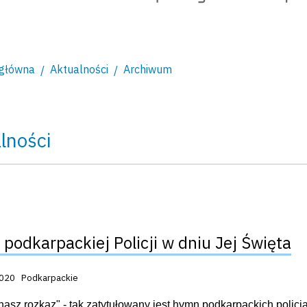
 główna
Aktualności
Archiwum
lności
podkarpackiej Policji w dniu Jej Święta
acji:
2020
Podkarpackie
 nasz rozkaz" - tak zatytułowany jest hymn podkarpackich policj