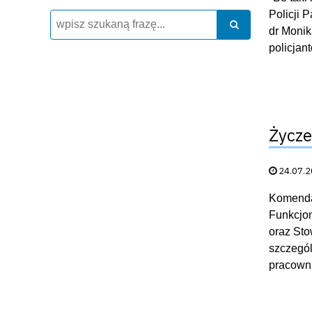
Policji 
Wyszukiwarka
Szukaj
Szukaj
dr Monik
policjan
Życze
Data publik
24.07.
Komendan
Funkcjo
oraz Sto
szczegól
pracowni