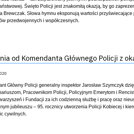
Państwowej. Święto Policji jest znakomitą okazją, by go zaprezen
a Brewczak. Słowa hymnu eksponują wartości przyświecające po
tów przedwojennych i współczesnych.
nia od Komendanta Głównego Policji z okaz
acji:
2020
t Główny Policji generalny inspektor Jarosław Szymczyk dzi
nariuszom, Pracownikom Policji, Policyjnym Emerytom i Renc
warzyszeń i Fundacji za ich codzienną służbę i pracę oraz nie
nym jubileuszu – 95. rocznicy utworzenia Policji Kobiecej i kie
c cywilnych.