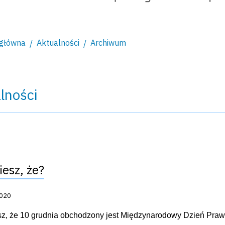
 główna
Aktualności
Archiwum
lności
iesz, że?
acji:
2020
z, że 10 grudnia obchodzony jest Międzynarodowy Dzień Pra