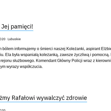
 Jej pamięci!
acji:
2020
Lubuskie
m bólem informujemy o śmierci naszej Koleżanki, aspirant Elżb
u. Ela była wspaniałą koleżanką, zawsze życzliwą i pomocną
rejonu służbowego. Komendant Główny Policji wraz z kierownic
zym wyrazy współczucia.
my Rafałowi wywalczyć zdrowie
acji:
2020