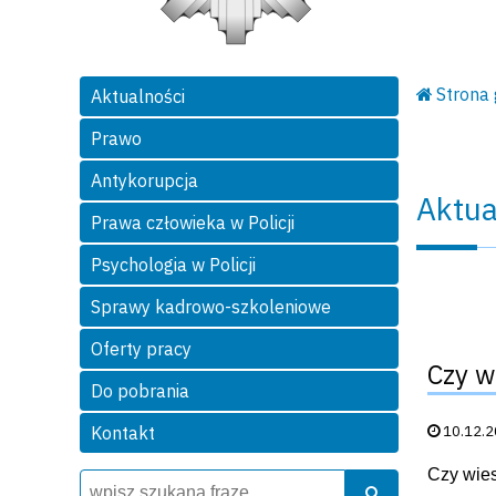
Strona
Aktualności
Prawo
Antykorupcja
Aktua
Prawa człowieka w Policji
Psychologia w Policji
Sprawy kadrowo-szkoleniowe
Oferty pracy
Czy w
Do pobrania
Data publik
10.12.
Kontakt
Czy wies
Wyszukiwarka
Szukaj
Szukaj