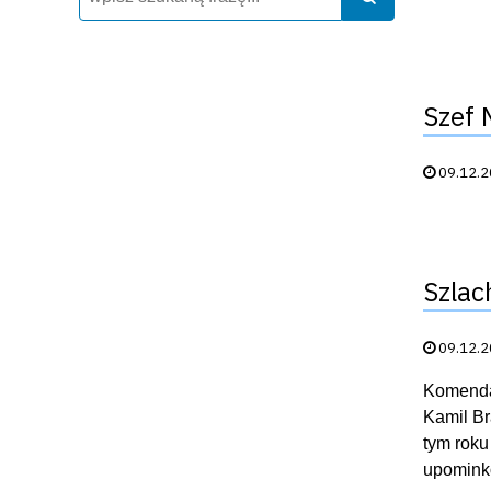
Szef 
Data publik
09.12.
Szlac
Data publik
09.12.
Komendan
Kamil Br
tym roku
upominkó