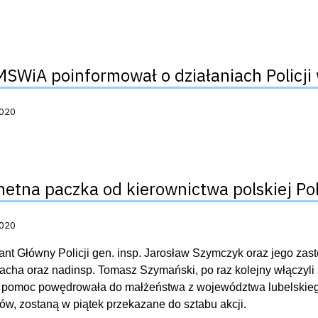
MSWiA poinformował o działaniach Policji 
acji:
2020
hetna paczka od kierownictwa polskiej Pol
acji:
2020
t Główny Policji gen. insp. Jarosław Szymczyk oraz jego zast
acha oraz nadinsp. Tomasz Szymański, po raz kolejny włączyli 
 pomoc powędrowała do małżeństwa z województwa lubelskiego
w, zostaną w piątek przekazane do sztabu akcji.