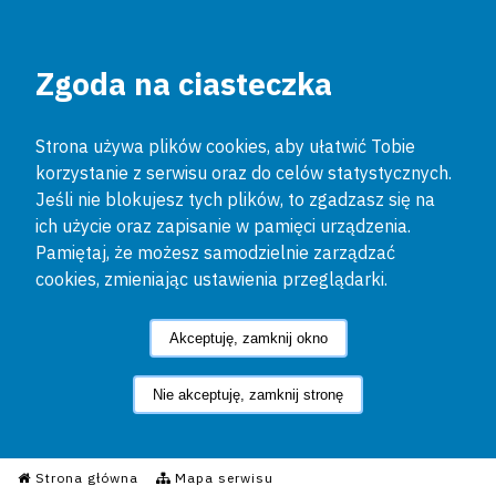
Zgoda na ciasteczka
Strona używa plików cookies, aby ułatwić Tobie
korzystanie z serwisu oraz do celów statystycznych.
Jeśli nie blokujesz tych plików, to zgadzasz się na
ich użycie oraz zapisanie w pamięci urządzenia.
Pamiętaj, że możesz samodzielnie zarządzać
cookies, zmieniając ustawienia przeglądarki.
Akceptuję, zamknij okno
Nie akceptuję, zamknij stronę
Informacyjny Serwis Policyjn
Strona główna
Mapa serwisu