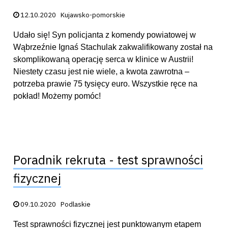
Data publikacji:
12.10.2020
Kujawsko-pomorskie
Udało się! Syn policjanta z komendy powiatowej w
Wąbrzeźnie Ignaś Stachulak zakwalifikowany został na
skomplikowaną operację serca w klinice w Austrii!
Niestety czasu jest nie wiele, a kwota zawrotna –
potrzeba prawie 75 tysięcy euro. Wszystkie ręce na
pokład! Możemy pomóc!
Poradnik rekruta - test sprawności
fizycznej
Data publikacji:
09.10.2020
Podlaskie
Test sprawności fizycznej jest punktowanym etapem