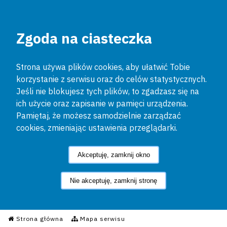
Zgoda na ciasteczka
Strona używa plików cookies, aby ułatwić Tobie
korzystanie z serwisu oraz do celów statystycznych.
Jeśli nie blokujesz tych plików, to zgadzasz się na
ich użycie oraz zapisanie w pamięci urządzenia.
Pamiętaj, że możesz samodzielnie zarządzać
cookies, zmieniając ustawienia przeglądarki.
Akceptuję, zamknij okno
Nie akceptuję, zamknij stronę
Informacyjny Serwis Policyjn
Strona główna
Mapa serwisu