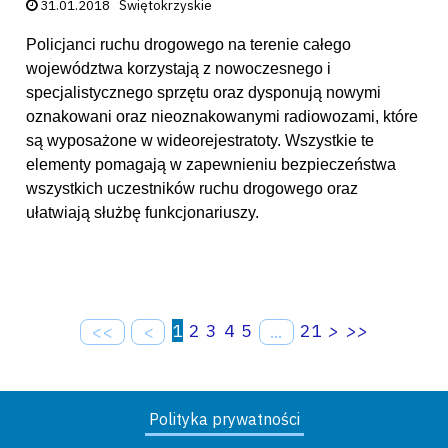
Data publikacji:
31.01.2018
Świętokrzyskie
Policjanci ruchu drogowego na terenie całego
województwa korzystają z nowoczesnego i
specjalistycznego sprzętu oraz dysponują nowymi
oznakowani oraz nieoznakowanymi radiowozami, które
są wyposażone w wideorejestratoty. Wszystkie te
elementy pomagają w zapewnieniu bezpieczeństwa
wszystkich uczestników ruchu drogowego oraz
ułatwiają służbę funkcjonariuszy.
1
2
3
4
5
21
>
>>
<<
<
...
Polityka prywatności