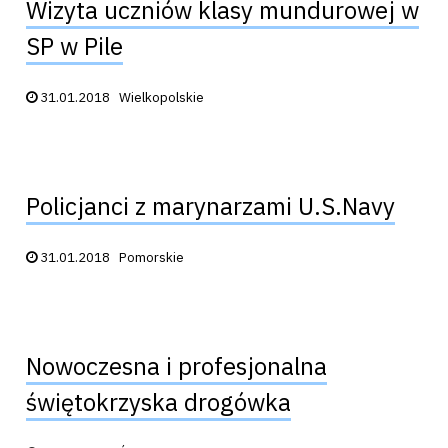
Wizyta uczniów klasy mundurowej w
SP w Pile
Data publikacji:
31.01.2018
Wielkopolskie
Policjanci z marynarzami U.S.Navy
Data publikacji:
31.01.2018
Pomorskie
Nowoczesna i profesjonalna
świętokrzyska drogówka