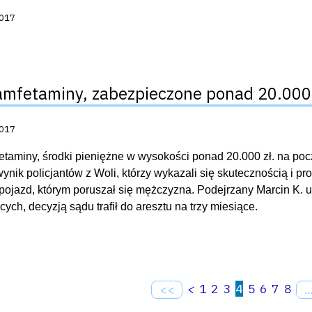
acji:
2017
amfetaminy, zabezpieczone ponad 20.000 z
acji:
2017
etaminy, środki pieniężne w wysokości ponad 20.000 zł. na pocz
 wynik policjantów z Woli, którzy wykazali się skutecznością i 
pojazd, którym poruszał się mężczyzna. Podejrzany Marcin K. u
cych, decyzją sądu trafił do aresztu na trzy miesiące.
<
1
2
3
4
5
6
7
8
<<
..