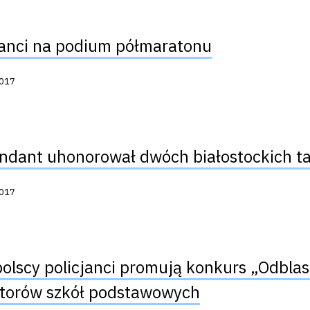
janci na podium półmaratonu
acji:
2017
dant uhonorował dwóch białostockich t
acji:
2017
olscy policjanci promują konkurs „Odbla
torów szkół podstawowych