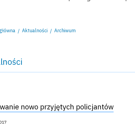
 główna
Aktualności
Archiwum
lności
wanie nowo przyjętych policjantów
acji:
2017