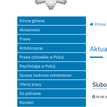
Strona główna
Strona
Aktualności
Prawo
Aktua
Antykorupcja
Prawa człowieka w Policji
Psychologia w Policji
Sprawy kadrowo-szkoleniowe
Ślubo
Oferty pracy
Do pobrania
Data publik
29.08.
Kontakt