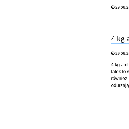
Data publik
29.08.
4 kg 
Data publik
29.08.
4 kg amf
latek to
również 
odurzają