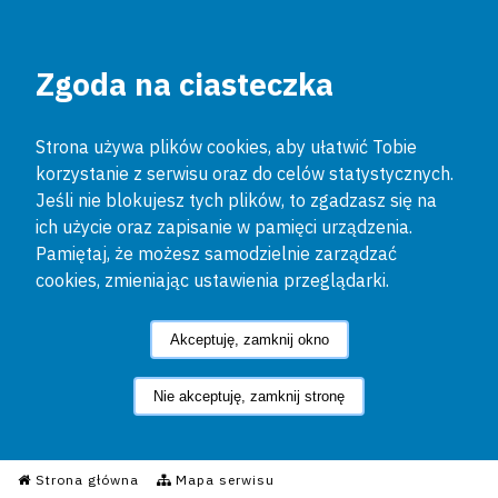
Zgoda na ciasteczka
Strona używa plików cookies, aby ułatwić Tobie
korzystanie z serwisu oraz do celów statystycznych.
Jeśli nie blokujesz tych plików, to zgadzasz się na
ich użycie oraz zapisanie w pamięci urządzenia.
Pamiętaj, że możesz samodzielnie zarządzać
cookies, zmieniając ustawienia przeglądarki.
Akceptuję, zamknij okno
Nie akceptuję, zamknij stronę
Informacyjny Serwis Policyjn
Strona główna
Mapa serwisu