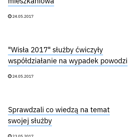
mieszkaniowa
Data publikacji:
24.05.2017
"Wisła 2017" służby ćwiczyły
współdziałanie na wypadek powodzi
Data publikacji:
24.05.2017
Sprawdzali co wiedzą na temat
swojej służby
Data publikacji:
23.05.2017