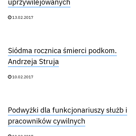
uprzywilejowanych
Data publikacji:
13.02.2017
Siódma rocznica śmierci podkom.
Andrzeja Struja
Data publikacji:
10.02.2017
Podwyżki dla funkcjonariuszy służb i
pracowników cywilnych
Data publikacji: