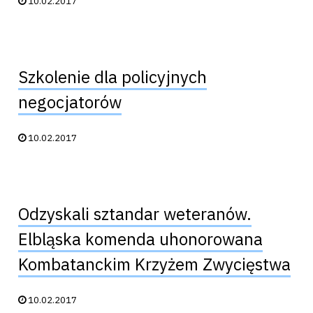
10.02.2017
Szkolenie dla policyjnych
negocjatorów
Data publikacji:
10.02.2017
Odzyskali sztandar weteranów.
Elbląska komenda uhonorowana
Kombatanckim Krzyżem Zwycięstwa
Data publikacji:
10.02.2017