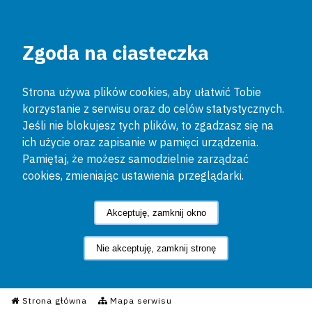
Zgoda na ciasteczka
Strona używa plików cookies, aby ułatwić Tobie
korzystanie z serwisu oraz do celów statystycznych.
Jeśli nie blokujesz tych plików, to zgadzasz się na
ich użycie oraz zapisanie w pamięci urządzenia.
Pamiętaj, że możesz samodzielnie zarządzać
cookies, zmieniając ustawienia przeglądarki.
Akceptuję, zamknij okno
Nie akceptuję, zamknij stronę
Informacyjny Serwis Policyjn
Strona główna
Mapa serwisu