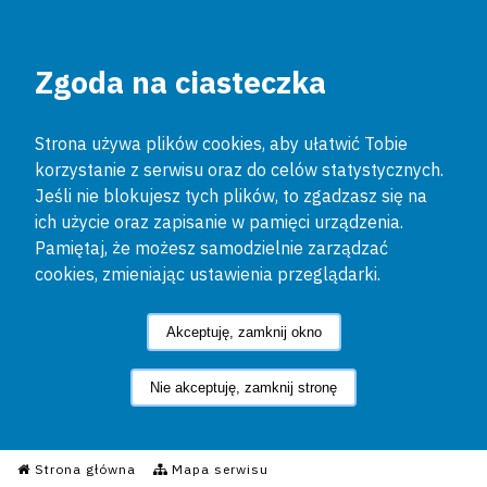
Zgoda na ciasteczka
Strona używa plików cookies, aby ułatwić Tobie
korzystanie z serwisu oraz do celów statystycznych.
Jeśli nie blokujesz tych plików, to zgadzasz się na
ich użycie oraz zapisanie w pamięci urządzenia.
Pamiętaj, że możesz samodzielnie zarządzać
cookies, zmieniając ustawienia przeglądarki.
Akceptuję, zamknij okno
Nie akceptuję, zamknij stronę
Informacyjny Serwis Policyjn
Strona główna
Mapa serwisu