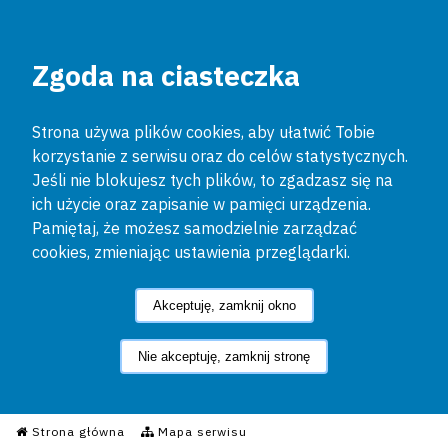
Zgoda na ciasteczka
Strona używa plików cookies, aby ułatwić Tobie
korzystanie z serwisu oraz do celów statystycznych.
Jeśli nie blokujesz tych plików, to zgadzasz się na
ich użycie oraz zapisanie w pamięci urządzenia.
Pamiętaj, że możesz samodzielnie zarządzać
cookies, zmieniając ustawienia przeglądarki.
Akceptuję, zamknij okno
Nie akceptuję, zamknij stronę
Informacyjny Serwis Policyjn
Strona główna
Mapa serwisu