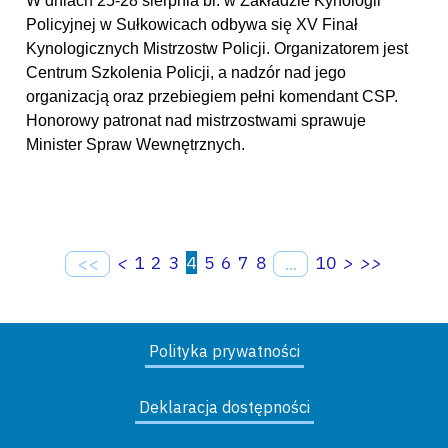
W dniach 25-28 sierpnia br. w Zakładzie Kynologii
Policyjnej w Sułkowicach odbywa się XV Finał
Kynologicznych Mistrzostw Policji. Organizatorem jest
Centrum Szkolenia Policji, a nadzór nad jego
organizacją oraz przebiegiem pełni komendant CSP.
Honorowy patronat nad mistrzostwami sprawuje
Minister Spraw Wewnętrznych.
<
1
2
3
4
5
6
7
8
10
>
>>
<<
...
Polityka prywatności
Deklaracja dostępności