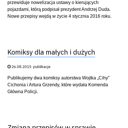
przewiduje nowelizacja ustawy o kierujących
pojazdami, którą podpisał prezydent Andrzej Duda.
Nowe przepisy wejdą w życie 4 stycznia 2016 roku.
Komiksy dla małych i dużych
Data publikacji:
26.08.2015
publikacje
Publikujemy dwa komiksy autorstwa Wojtka „Cihy”
Cichonia i Artura Grzendy, które wydała Komenda
Główna Policji.
Zmiana przepisów w sprawie