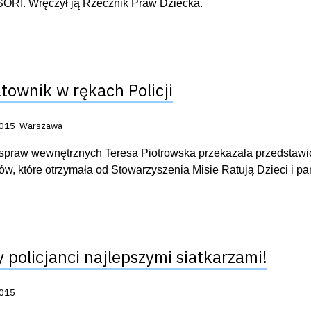
RI. Wręczył ją Rzecznik Praw Dziecka.
atownik w rękach Policji
acji:
2015
Warszawa
 spraw wewnętrznych Teresa Piotrowska przekazała przedstawic
ów, które otrzymała od Stowarzyszenia Misie Ratują Dzieci i pa
y policjanci najlepszymi siatkarzami!
acji:
2015