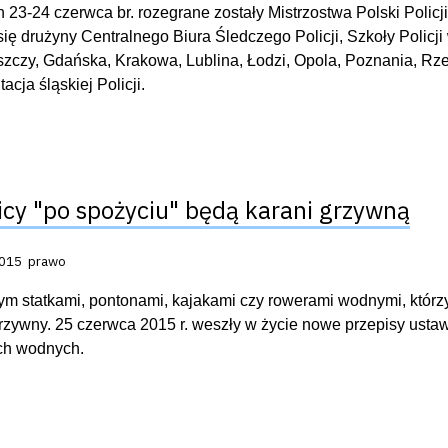
 23-24 czerwca br. rozegrane zostały Mistrzostwa Polski Policj
 się drużyny Centralnego Biura Śledczego Policji, Szkoły Poli
zczy, Gdańska, Krakowa, Lublina, Łodzi, Opola, Poznania, Rze
acja śląskiej Policji.
icy "po spożyciu" będą karani grzywną
acji:
2015
prawo
ym statkami, pontonami, kajakami czy rowerami wodnymi, którzy
grzywny. 25 czerwca 2015 r. weszły w życie nowe przepisy ust
ch wodnych.