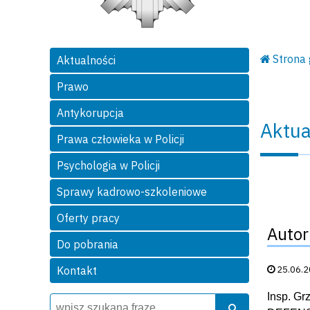
Strona
Aktualności
Prawo
Antykorupcja
Aktua
Prawa człowieka w Policji
Psychologia w Policji
Sprawy kadrowo-szkoleniowe
Oferty pracy
Autor
Do pobrania
Data publik
25.06.
Kontakt
Insp. G
Wyszukiwarka
Szukaj
Szukaj