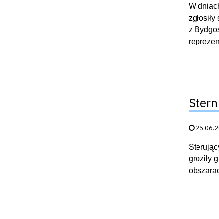
W dniach
zgłosiły
z Bydgos
reprezent
Stern
Data publik
25.06.
Sterując
groziły 
obszara