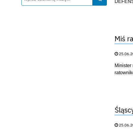
DEFENSO
Miś r
Data publik
25.06.
Minister
ratownik
Śląsc
Data publik
25.06.