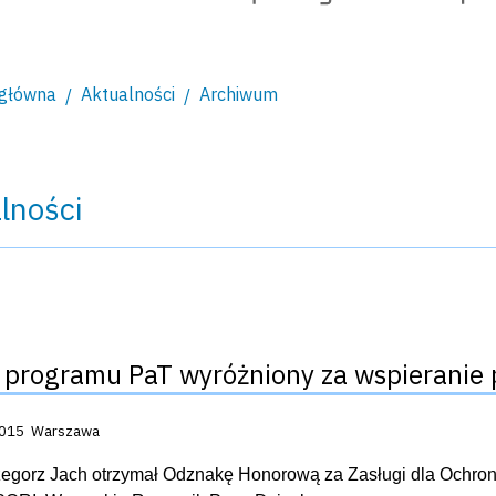
 główna
Aktualności
Archiwum
lności
 programu PaT wyróżniony za wspieranie 
acji:
2015
Warszawa
rzegorz Jach otrzymał Odznakę Honorową za Zasługi dla Ochr