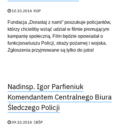
Data publikacji:
10.10.2014
KGP
Fundacja „Dorastaj z nami” poszukuje policjantów,
którzy chcieliby wziąć udział w filmie promującym
kampanię społeczną. Film będzie opowiadał o
funkcjonariuszu Policji, straży pożarnej i wojska.
Zgłoszenia przyjmowane są tylko do jutra!
Nadinsp. Igor Parfieniuk
Komendantem Centralnego Biura
Śledczego Policji
Data publikacji:
09.10.2014
CBŚP