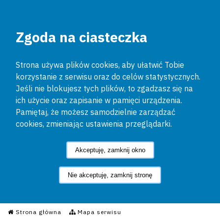
Zgoda na ciasteczka
Strona używa plików cookies, aby ułatwić Tobie
korzystanie z serwisu oraz do celów statystycznych.
Jeśli nie blokujesz tych plików, to zgadzasz się na
ich użycie oraz zapisanie w pamięci urządzenia.
Pamiętaj, że możesz samodzielnie zarządzać
cookies, zmieniając ustawienia przeglądarki.
Akceptuję, zamknij okno
Nie akceptuję, zamknij stronę
Informacyjny Serwis Policyjn
Strona główna
Mapa serwisu