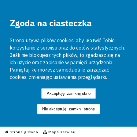
Zgoda na ciasteczka
Strona używa plików cookies, aby ułatwić Tobie
korzystanie z serwisu oraz do celów statystycznych.
Jeśli nie blokujesz tych plików, to zgadzasz się na
ich użycie oraz zapisanie w pamięci urządzenia.
Pamiętaj, że możesz samodzielnie zarządzać
cookies, zmieniając ustawienia przeglądarki.
Akceptuję, zamknij okno
Nie akceptuję, zamknij stronę
Informacyjny Serwis Policyjn
Strona główna
Mapa serwisu