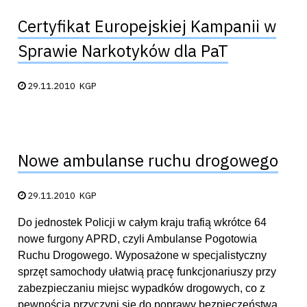
Certyfikat Europejskiej Kampanii w
Sprawie Narkotyków dla PaT
Data publikacji:
29.11.2010
KGP
Nowe ambulanse ruchu drogowego
Data publikacji:
29.11.2010
KGP
Do jednostek Policji w całym kraju trafią wkrótce 64
nowe furgony APRD, czyli Ambulanse Pogotowia
Ruchu Drogowego. Wyposażone w specjalistyczny
sprzęt samochody ułatwią pracę funkcjonariuszy przy
zabezpieczaniu miejsc wypadków drogowych, co z
pewnością przyczyni się do poprawy bezpieczeństwa