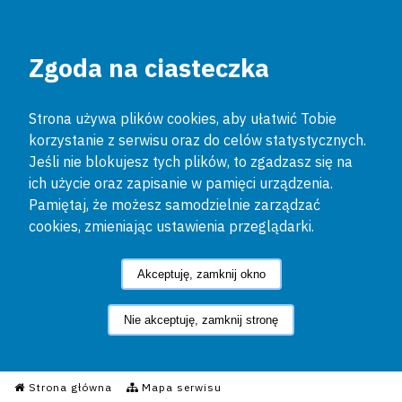
Zgoda na ciasteczka
Strona używa plików cookies, aby ułatwić Tobie
korzystanie z serwisu oraz do celów statystycznych.
Jeśli nie blokujesz tych plików, to zgadzasz się na
ich użycie oraz zapisanie w pamięci urządzenia.
Pamiętaj, że możesz samodzielnie zarządzać
cookies, zmieniając ustawienia przeglądarki.
Akceptuję, zamknij okno
Nie akceptuję, zamknij stronę
Informacyjny Serwis Policyjn
Strona główna
Mapa serwisu