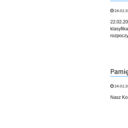
Data publik
24.02.
22.02.20
klasyfik
rozpoczy
Pami
Data publik
24.02.
Nasz Kol