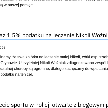
ą w naszej pamięci!
aż 1,5% podatku na leczenie Nikoli Woźn
acji:
2026
namy, że trwa zbiórka na leczenie małej Nikoli, córki asp. szt
w Grybowie. U trzyletniej Nikoli Woźniak zdiagnozowano zespół
leczalnej choroby są ogromne, dlatego zachęcamy do wpłacani
podatku na ten cel.
ecie sportu w Policji otwarte z biegowym