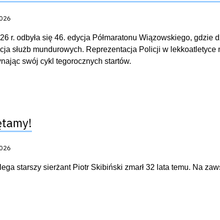
acji:
2026
26 r. odbyła się 46. edycja Półmaratonu Wiązowskiego, gdzie d
acja służb mundurowych. Reprezentacja Policji w lekkoatletyce
nając swój cykl tegorocznych startów.
ętamy!
acji:
2026
ega starszy sierżant Piotr Skibiński zmarł 32 lata temu. Na za