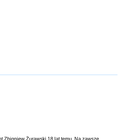
ant Zbigniew Żurawski 18 lat temu. Na zawsze