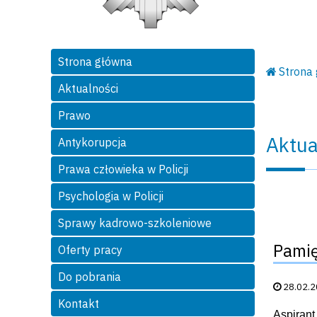
Strona główna
Strona
Aktualności
Prawo
Aktua
Antykorupcja
Prawa człowieka w Policji
Psychologia w Policji
Sprawy kadrowo-szkoleniowe
Pami
Oferty pracy
Do pobrania
Data publik
28.02.
Kontakt
Aspirant