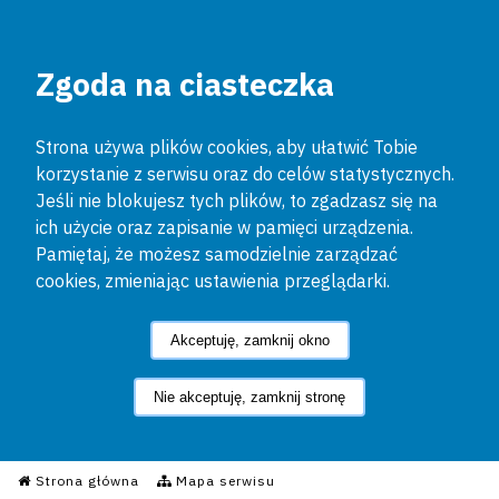
Zgoda na ciasteczka
Strona używa plików cookies, aby ułatwić Tobie
korzystanie z serwisu oraz do celów statystycznych.
Jeśli nie blokujesz tych plików, to zgadzasz się na
ich użycie oraz zapisanie w pamięci urządzenia.
Pamiętaj, że możesz samodzielnie zarządzać
cookies, zmieniając ustawienia przeglądarki.
Akceptuję, zamknij okno
Nie akceptuję, zamknij stronę
Informacyjny Serwis Policyjn
Strona główna
Mapa serwisu