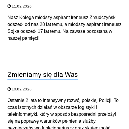
Data publikacji:
11.02.2026
Nasz Kolega młodszy aspirant Ireneusz Zmudczyński
odszedł od nas 28 lat temu, a młodszy aspirant Ireneusz
Sojka odszedł 17 lat temu. Na zawsze pozostaną w
naszej pamięci!
Zmieniamy się dla Was
Data publikacji:
10.02.2026
Ostatnie 2 lata to intensywny rozwój polskiej Policji. To
czas istotnych działań w obszarze logistyki i
teleinformatyki, który w sposób bezpośredni przełożył
się na poprawę warunków pełnienia służby,
bezpieczeństwo funkcjonariuszy oraz skuteczność