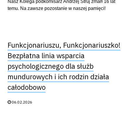
Nasz Kolega podkomisarz Andrzej Struj zmarł 16 lat
temu. Na zawsze pozostanie w naszej pamięci!
Funkcjonariuszu, Funkcjonariuszko!
Bezpłatna linia wsparcia
psychologicznego dla służb
mundurowych i ich rodzin działa
całodobowo
Data publikacji:
06.02.2026