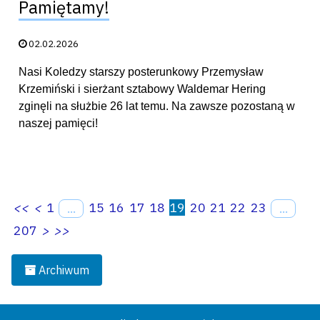
Pamiętamy!
Data publikacji:
02.02.2026
Nasi Koledzy starszy posterunkowy Przemysław
Krzemiński i sierżant sztabowy Waldemar Hering
zginęli na służbie 26 lat temu. Na zawsze pozostaną w
naszej pamięci!
<<
<
1
15
16
17
18
19
20
21
22
23
...
...
207
>
>>
Archiwum