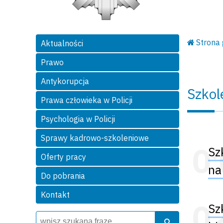
Strona
Aktualności
Prawo
Antykorupcja
Szkol
Prawa człowieka w Policji
Psychologia w Policji
Sprawy kadrowo-szkoleniowe
Sz
Oferty pracy
na
Do pobrania
Kontakt
Sz
Wyszukiwarka
Szukaj
Szukaj