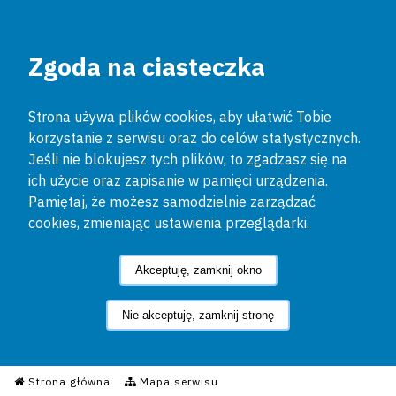
Zgoda na ciasteczka
Strona używa plików cookies, aby ułatwić Tobie
korzystanie z serwisu oraz do celów statystycznych.
Jeśli nie blokujesz tych plików, to zgadzasz się na
ich użycie oraz zapisanie w pamięci urządzenia.
Pamiętaj, że możesz samodzielnie zarządzać
cookies, zmieniając ustawienia przeglądarki.
Akceptuję, zamknij okno
Nie akceptuję, zamknij stronę
Informacyjny Serwis Policyjn
Strona główna
Mapa serwisu