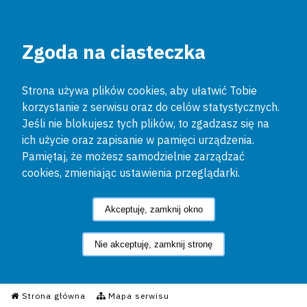
Zgoda na ciasteczka
Strona używa plików cookies, aby ułatwić Tobie
korzystanie z serwisu oraz do celów statystycznych.
Jeśli nie blokujesz tych plików, to zgadzasz się na
ich użycie oraz zapisanie w pamięci urządzenia.
Pamiętaj, że możesz samodzielnie zarządzać
cookies, zmieniając ustawienia przeglądarki.
Akceptuję, zamknij okno
Nie akceptuję, zamknij stronę
Informacyjny Serwis Policyjn
Strona główna
Mapa serwisu