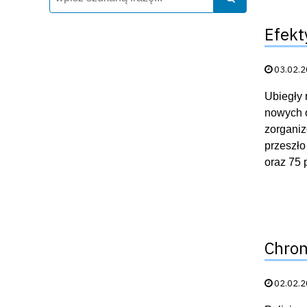
Efekt
Data publik
03.02.
Ubiegły 
nowych o
zorganiz
przeszło
oraz 75 p
Chron
Data publik
02.02.