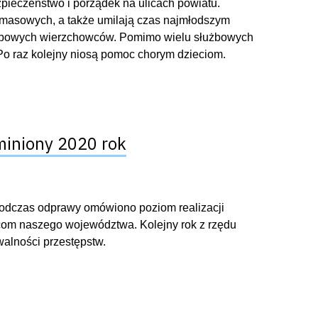
pieczeństwo i porządek na ulicach powiatu.
ez masowych, a także umilają czas najmłodszym
użbowych wierzchowców. Pomimo wielu służbowych
Po raz kolejny niosą pomoc chorym dzieciom.
miniony 2020 rok
Podczas odprawy omówiono poziom realizacji
com naszego województwa. Kolejny rok z rzędu
alności przestępstw.