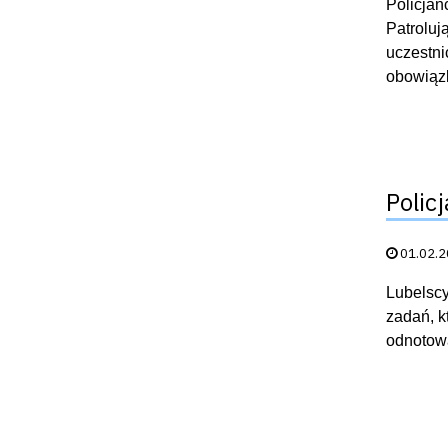
Policjan
Patroluj
uczestn
obowiązk
Polic
Data publik
01.02.
Lubelscy
zadań, k
odnotowa