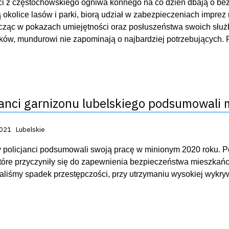
ci z częstochowskiego ogniwa konnego na co dzień dbają o bez
ą okolice lasów i parki, biorą udział w zabezpieczeniach impr
icząc w pokazach umiejętności oraz posłuszeństwa swoich sł
ów, mundurowi nie zapominają o najbardziej potrzebujących. 
janci garnizonu lubelskiego podsumowali 
acji:
2021
Lubelskie
 policjanci podsumowali swoją pracę w minionym 2020 roku. 
tóre przyczyniły się do zapewnienia bezpieczeństwa mieszkań
liśmy spadek przestępczości, przy utrzymaniu wysokiej wykryw