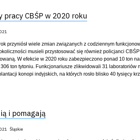
y pracy CBŚP w 2020 roku
acji:
2021
rok przyniósł wiele zmian związanych z codziennym funkcjonowa
koliczności musieli przystosować się również policjanci CBŚP
owaną. W efekcie w 2020 roku zabezpieczono ponad 10 ton nark
 306 ton tytoniu. Funkcjonariusze zlikwidowali 31 laboratoriów
lantacji konopi indyjskich, na których rosło blisko 40 tysięcy kr
ią i pomagają
acji:
2021
Śląskie