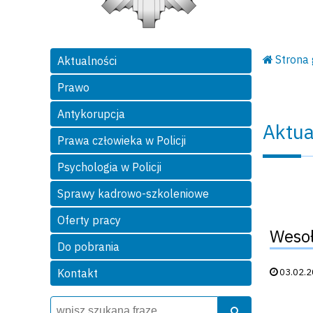
Strona
Aktualności
Prawo
Antykorupcja
Aktua
Prawa człowieka w Policji
Psychologia w Policji
Sprawy kadrowo-szkoleniowe
Oferty pracy
Wesoł
Do pobrania
Data publik
03.02.
Kontakt
Wyszukiwarka
Szukaj
Szukaj