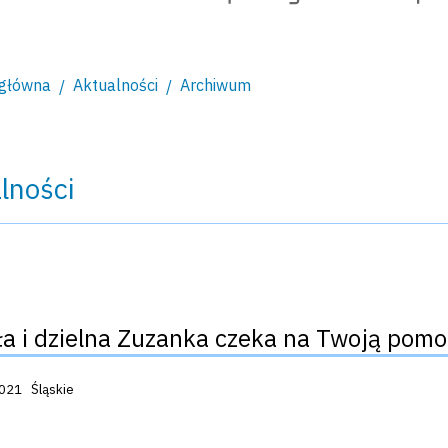
 główna
Aktualności
Archiwum
lności
a i dzielna Zuzanka czeka na Twoją pomo
acji:
2021
Śląskie