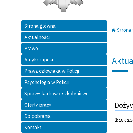
Strona główna
Strona
Aktualności
Prawo
Aktua
Antykorupcja
Prawa człowieka w Policji
Psychologia w Policji
Sprawy kadrowo-szkoleniowe
Dożyw
Oferty pracy
Do pobrania
Data publik
18.02.
Kontakt