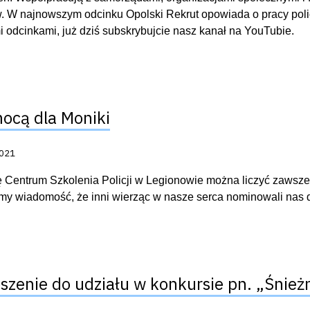
. W najnowszym odcinku Opolski Rekrut opowiada o pracy policy
 odcinkami, już dziś subskrybujcie nasz kanał na YouTubie.
ocą dla Moniki
acji:
2021
 Centrum Szkolenia Policji w Legionowie można liczyć zawsze, 
śmy wiadomość, że inni wierząc w nasze serca nominowali nas do
szenie do udziału w konkursie pn. „Śnież