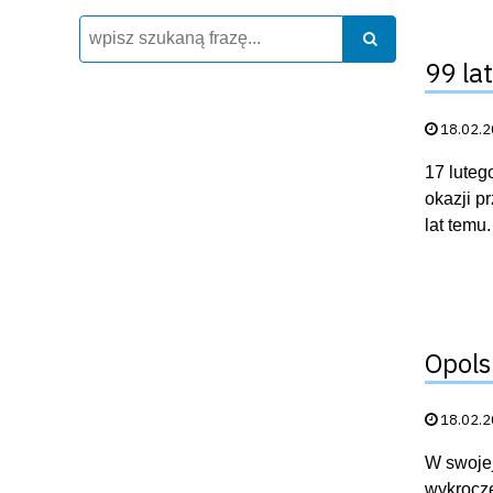
Wyszukiwarka
Szukaj
Szukaj
99 la
Data publik
18.02.
17 luteg
okazji p
lat temu
Opolsk
Data publik
18.02.
W swojej
wykrocze