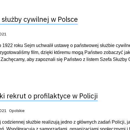
t służby cywilnej w Polsce
acji:
2021
o 1922 roku Sejm uchwalił ustawę o państwowej służbie cywilnej.
rzygotowaliśmy film, dzięki któremu mogą Państwo zobaczyć jak
. Zachęcamy, aby zapoznali się Państwo z listem Szefa Służby 
i rekrut o profilaktyce w Policji
acji:
2021
Opolskie
 codziennej służbie realizują jedno z głównych zadań Policji, j
ń. Współpracują z samorządami, organizacjami społecznymi i f