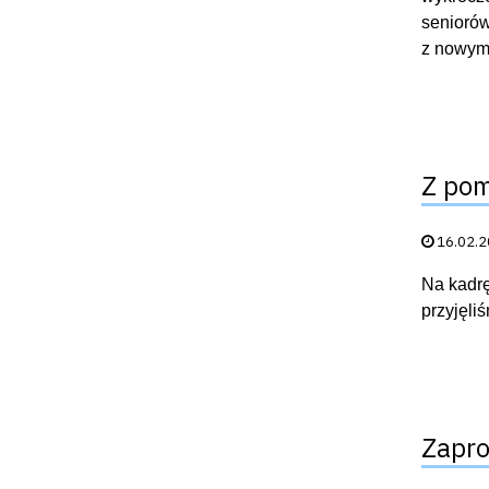
seniorów
z nowymi
Z pom
Data publik
16.02.
Na kadrę
przyjęli
Zapro