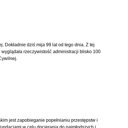
 Dokładnie dziś mija 99 lat od tego dnia. Z tej
 wyglądała rzeczywistość administracji blisko 100
Cywilnej.
akim jest zapobieganie popełnianiu przestępstw i
undacjami w celu docierania do najmłodszych i