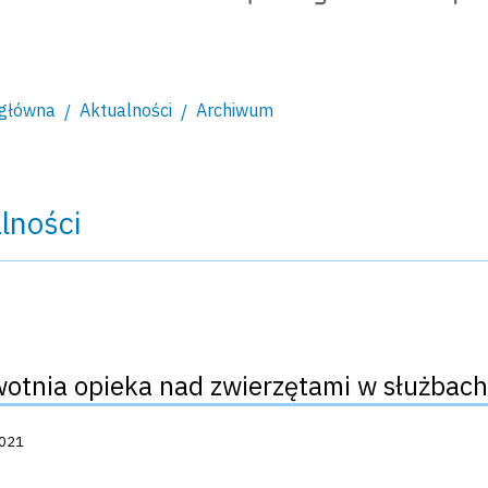
 główna
Aktualności
Archiwum
lności
otnia opieka nad zwierzętami w służbac
acji:
2021