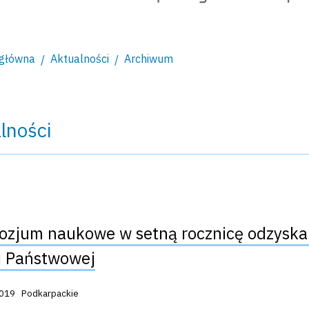
 główna
Aktualności
Archiwum
lności
zjum naukowe w setną rocznicę odzyskani
ji Państwowej
acji:
2019
Podkarpackie