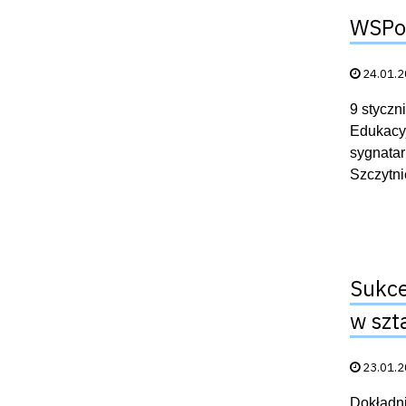
WSPol
Data publik
24.01.
9 styczn
Edukacyj
sygnatar
Szczytni
Sukce
w szt
Data publik
23.01.
Dokładni