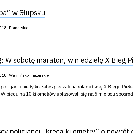
ba” w Słupsku
acji:
2018
Pomorskie
g: W sobotę maraton, w niedzielę X Bieg P
acji:
2018
Warmińsko-mazurskie
 policjanci nie tylko zabezpieczali patrolami trasę X Biegu Piek
 W biegu na 10 kilometrów uplasowali się na 5 miejscu spośród 
cy policjanci „kręcą kilometry” o powrót 