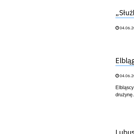
„Służ
Data publik
04.06.
Elblą
Data publik
04.06.
Elbląscy
drużynę.
Lubus