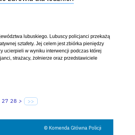
ojewództwa lubuskiego. Lubuscy policjanci przekażą
atywnej sztafety. Jej celem jest zbiórka pieniędzy
rzy ucierpieli w wyniku interwencji podczas której
janci, strażacy, żołnierze oraz przedstawiciele
27
28
>
>>
© Komenda Główna Policji