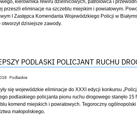
owego, kierownika rewiru dzielnicowych, patrolowca i przewodni
j przeszli eliminacje na szczeblu miejskim i powiatowym. Po
ym I Zastępca Komendanta Wojewódzkiego Policji w Białymst
ie otworzył dzisiejsze zawody.
EPSZY PODLASKI POLICJANT RUCHU DR
acji:
2018
Podlaskie
yły się wojewódzkie eliminacje do XXXI edycji konkursu „Policj
ego podlaskiego policjanta pionu ruchu drogowego stanęło 15 fu
blu komend miejskich i powiatowych. Tegoroczny ogólnopolski 
ztwa małopolskiego.