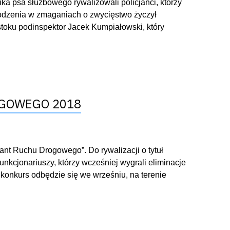
ka psa służbowego rywalizowali policjanci, którzy
wodzenia w zmaganiach o zwycięstwo życzył
oku podinspektor Jacek Kumpiałowski, który
OGOWEGO 2018
ant Ruchu Drogowego”. Do rywalizacji o tytuł
nkcjonariuszy, którzy wcześniej wygrali eliminacje
konkurs odbędzie się we wrześniu, na terenie