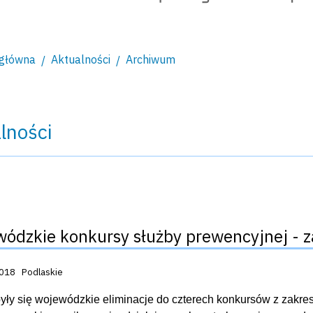
 główna
Aktualności
Archiwum
lności
ódzkie konkursy służby prewencyjnej - 
acji:
2018
Podlaskie
yły się wojewódzkie eliminacje do czterech konkursów z zakres