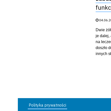
funkc
Data publik
04.06.
Dwie żół
je dalej
na leczen
doszło d
innych 
Polityka prywatności