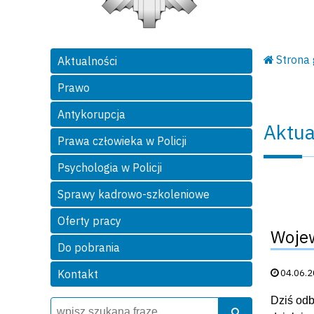
Strona
Aktualności
Prawo
Antykorupcja
Aktua
Prawa człowieka w Policji
Psychologia w Policji
Sprawy kadrowo-szkoleniowe
Oferty pracy
Wojew
Do pobrania
Data publik
04.06.
Kontakt
Dziś odb
Wyszukiwarka
Szukaj
Szukaj