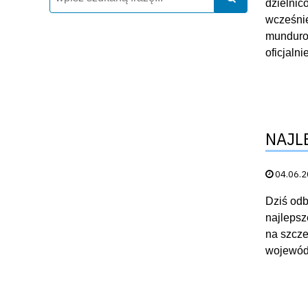
dzielnic
wcześnie
mundurow
oficjaln
NAJL
Data publik
04.06.
Dziś odb
najlepsz
na szcze
wojewód