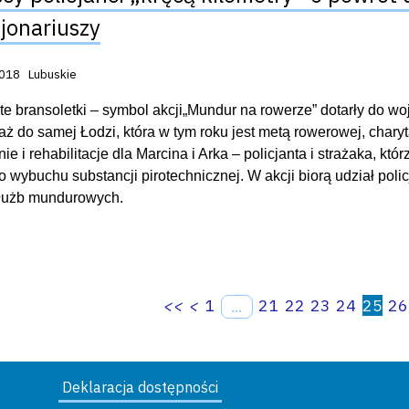
jonariuszy
acji:
2018
Lubuskie
te bransoletki – symbol akcji„Mundur na rowerze” dotarły do w
, aż do samej Łodzi, która w tym roku jest metą rowerowej, charyt
ie i rehabilitacje dla Marcina i Arka – policjanta i strażaka, któ
o wybuchu substancji pirotechnicznej. W akcji biorą udział polic
służb mundurowych.
<<
<
1
21
22
23
24
25
26
...
Deklaracja dostępności