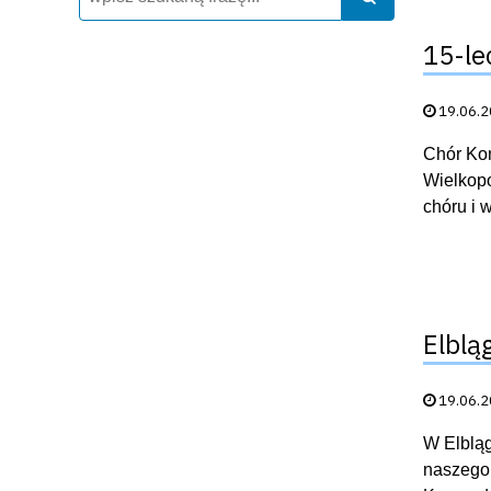
15-le
Data publik
19.06.
Chór Kom
Wielkopo
chóru i 
Elblą
Data publik
19.06.
W Elbląg
naszego 