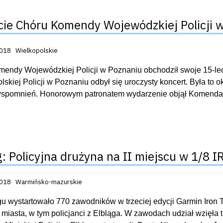
cie Chóru Komendy Wojewódzkiej Policji 
acji:
2018
Wielkopolskie
endy Wojewódzkiej Policji w Poznaniu obchodził swoje 15-lec
lskiej Policji w Poznaniu odbył się uroczysty koncert. Była to 
wspomnień. Honorowym patronatem wydarzenie objął Komendant
g: Policyjna drużyna na II miejscu w 1/8
acji:
2018
Warmińsko-mazurskie
u wystartowało 770 zawodników w trzeciej edycji Garmin Iron T
miasta, w tym policjanci z Elbląga. W zawodach udział wzięła