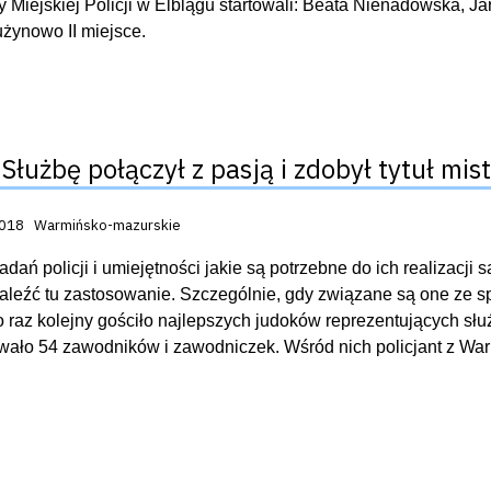
Miejskiej Policji w Elblągu startowali: Beata Nienadowska, Jar
rużynowo II miejsce.
Służbę połączył z pasją i zdobył tytuł mis
acji:
2018
Warmińsko-mazurskie
adań policji i umiejętności jakie są potrzebne do ich realizacji 
leźć tu zastosowanie. Szczególnie, gdy związane są one ze sp
po raz kolejny gościło najlepszych judoków reprezentujących 
wało 54 zawodników i zawodniczek. Wśród nich policjant z Warm