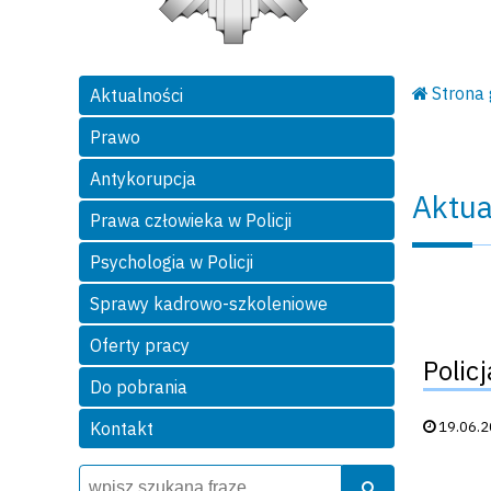
Strona
Aktualności
Prawo
Antykorupcja
Aktua
Prawa człowieka w Policji
Psychologia w Policji
Sprawy kadrowo-szkoleniowe
Oferty pracy
Polic
Do pobrania
Data publik
19.06.
Kontakt
Wyszukiwarka
Szukaj
Szukaj