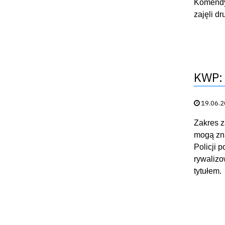
Komendy 
zajęli d
KWP: 
Data publik
19.06.
Zakres z
mogą zna
Policji 
rywalizo
tytułem.