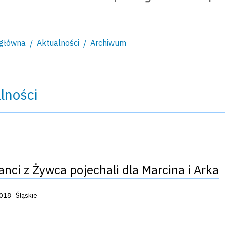
 główna
Aktualności
Archiwum
lności
janci z Żywca pojechali dla Marcina i Arka
acji:
2018
Śląskie