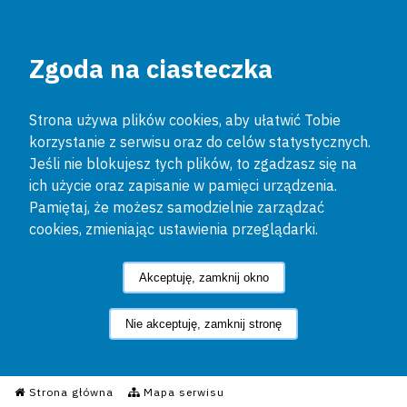
Zgoda na ciasteczka
Strona używa plików cookies, aby ułatwić Tobie
korzystanie z serwisu oraz do celów statystycznych.
Jeśli nie blokujesz tych plików, to zgadzasz się na
ich użycie oraz zapisanie w pamięci urządzenia.
Pamiętaj, że możesz samodzielnie zarządzać
cookies, zmieniając ustawienia przeglądarki.
Akceptuję, zamknij okno
Nie akceptuję, zamknij stronę
Informacyjny Serwis Policyjn
Strona główna
Mapa serwisu