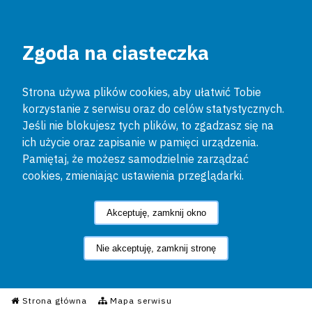
Zgoda na ciasteczka
Strona używa plików cookies, aby ułatwić Tobie
korzystanie z serwisu oraz do celów statystycznych.
Jeśli nie blokujesz tych plików, to zgadzasz się na
ich użycie oraz zapisanie w pamięci urządzenia.
Pamiętaj, że możesz samodzielnie zarządzać
cookies, zmieniając ustawienia przeglądarki.
Akceptuję, zamknij okno
Nie akceptuję, zamknij stronę
Informacyjny Serwis Policyjn
Strona główna
Mapa serwisu